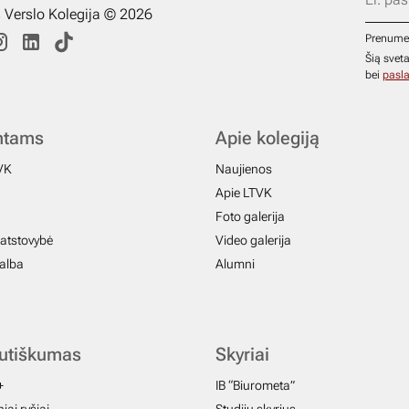
s Verslo Kolegija © 2026
Prenume
Šią svet
bei
pasla
ntams
Apie kolegiją
VK
Naujienos
Apie LTVK
Foto galerija
atstovybė
Video galerija
galba
Alumni
autiškumas
Skyriai
+
IB “Biurometa”