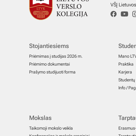
VŠĮ Lietuvo
Stojantiesiems
Stude
Priėmimas į studijas 2026 m.
Mano LT
Priėmimo dokumentai
Praktika
Prašymo studijuoti forma
Karjera
Studentų 
Info / Pa
Mokslas
Tarpt
Taikomoji mokslo veikla
Erasmus