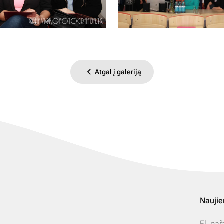
Atgal į galeriją
Naujie