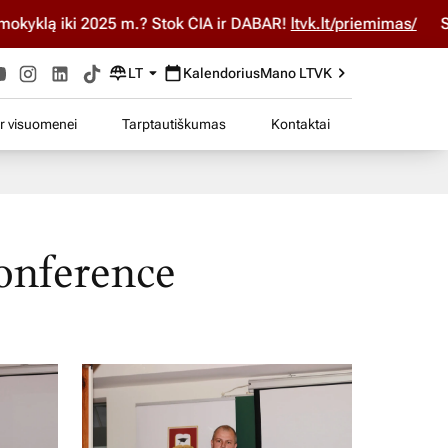
lą iki 2025 m.? Stok ČIA ir DABAR!
ltvk.lt/priemimas/
Studij
LT
Kalendorius
Mano LTVK
ir visuomenei
Tarptautiškumas
Kontaktai
onference