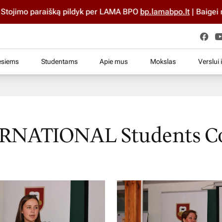
imo paraišką pildyk per LAMA BPO
bp.lamabpo.lt
| Baigei mokyk
esiems
Studentams
Apie mus
Mokslas
Verslui 
TERNATIONAL Students C