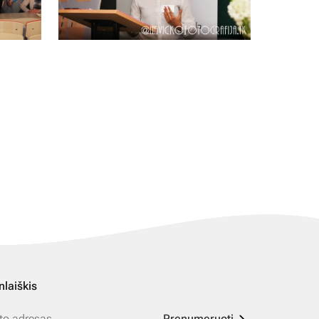
nlaiškis
Prenumeruoti