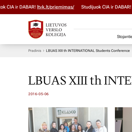
IA ir DABAR!
ltvk.lt/priemimas/
Studijuok ČIA ir DABAR! Stoj
Stojanti
Pradinis
LBUAS XIII th INTERNATIONAL Students Conference
LBUAS XIII th IN
2016-05-06