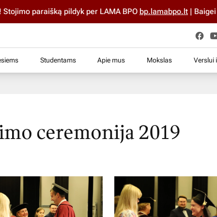
dyk per LAMA BPO
bp.lamabpo.lt
| Baigei mokyklą iki 2025 m.? 
esiems
Studentams
Apie mus
Mokslas
Verslui 
kimo ceremonija 2019