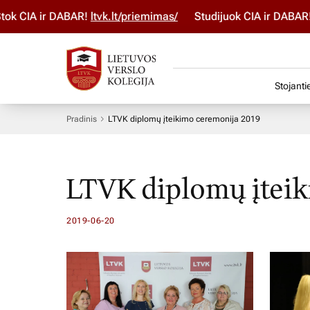
lt/priemimas/
Studijuok ČIA ir DABAR! Stojimo paraišką pil
Stojanti
Pradinis
LTVK diplomų įteikimo ceremonija 2019
LTVK diplomų įtei
2019-06-20