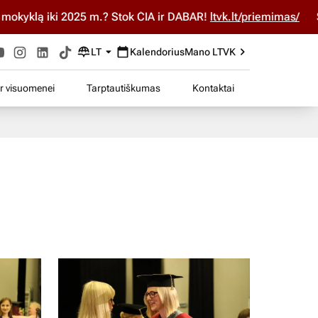
Stok ČIA ir DABAR!
ltvk.lt/priemimas/
Studijuok ČIA ir DABAR
LT
Kalendorius
Mano LTVK
ir visuomenei
Tarptautiškumas
Kontaktai