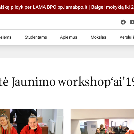
O
bp.lamabpo.lt
| Baigei mokyklą iki 2025 m.? Stok ČIA ir DABA
esiems
Studentams
Apie mus
Mokslas
Verslui 
tė Jaunimo workshop‘ai’1