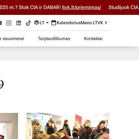
R!
ltvk.lt/priemimas/
Studijuok ČIA ir DABAR! Stojimo parai
LT
Kalendorius
Mano LTVK
ir visuomenei
Tarptautiškumas
Kontaktai
9