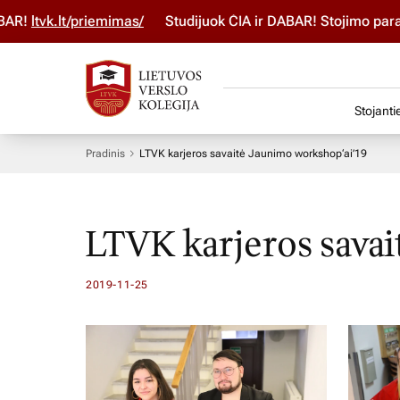
Studijuok ČIA ir DABAR! Stojimo paraišką pildyk per LAMA BP
Stojanti
Pradinis
LTVK karjeros savaitė Jaunimo workshop‘ai’19
LTVK karjeros savai
2019-11-25