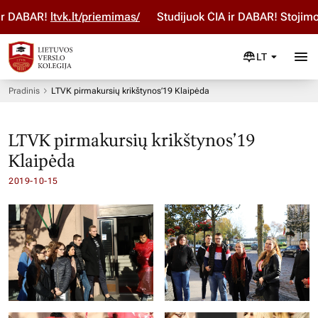
AR!
ltvk.lt/priemimas/
Studijuok ČIA ir DABAR! Stojimo parai
LT
Pradinis
LTVK pirmakursių krikštynos’19 Klaipėda
LTVK pirmakursių krikštynos’19
Klaipėda
2019-10-15