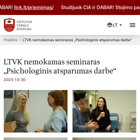
tvk.lt/priemimas/
Studijuok ČIA ir DABAR! Stojimo paraišką
LT
Pradinis
LTVK nemokamas seminaras „Psichologinis atsparumas darbe“
LTVK nemokamas seminaras
„Psichologinis atsparumas darbe“
2025-10-30