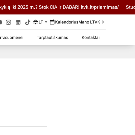
ą iki 2025 m.? Stok ČIA ir DABAR!
ltvk.lt/priemimas/
Studiju
LT
Kalendorius
Mano LTVK
ir visuomenei
Tarptautiškumas
Kontaktai