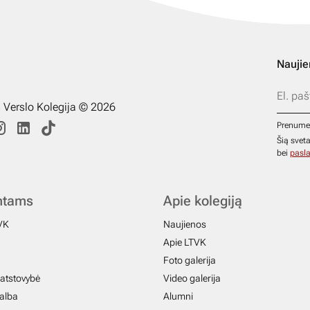
Naujie
s Verslo Kolegija © 2026
Prenume
Šią svet
bei
pasla
ntams
Apie kolegiją
VK
Naujienos
Apie LTVK
Foto galerija
atstovybė
Video galerija
galba
Alumni