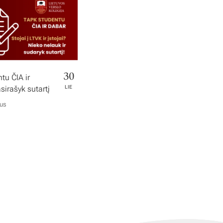
30
tu ČIA ir
irašyk sutartį
LIE
ius