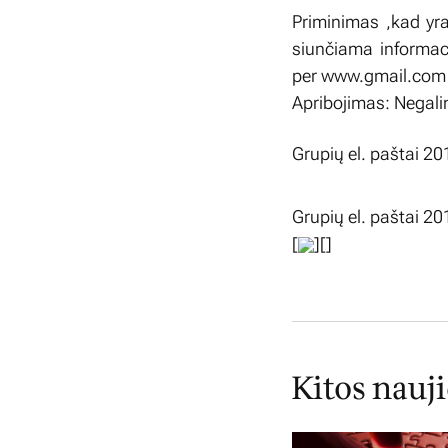
Priminimas ,kad yra 
siunčiama informaci
per www.gmail.com
Apribojimas: Negalim
Grupių el. paštai 2
Grupių el. paštai 
[
][]
Kitos nauj