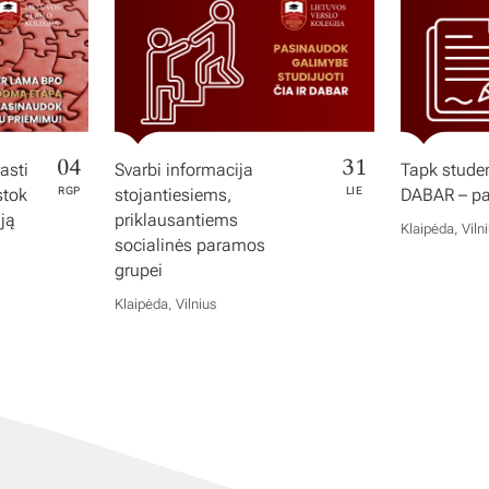
04
31
asti
Svarbi informacija
Tapk studen
stok
RGP
stojantiesiems,
LIE
DABAR – pas
iją
priklausantiems
Klaipėda, Viln
socialinės paramos
grupei
Klaipėda, Vilnius