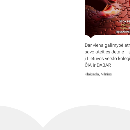
Dar viena galimybė atr
savo ateities detalę – 
į Lietuvos verslo koleg
ČIA ir DABAR
Klaipėda, Vilnius