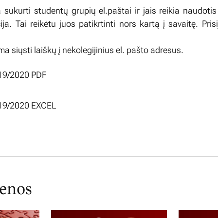
sukurti studentų grupių el.paštai ir jais reikia naudotis 
ja. Tai reikėtu juos patikrtinti nors kartą į savaitę. Pri
a siųsti laiškų į nekolegijinius el. pašto adresus.
019/2020 PDF
2019/2020 EXCEL
ienos