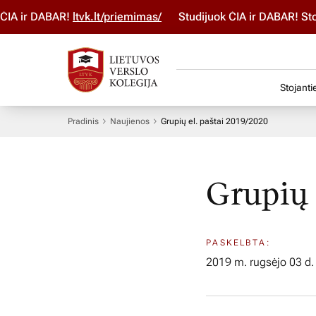
 ir DABAR!
ltvk.lt/priemimas/
Studijuok ČIA ir DABAR! Stoji
Stojanti
Pradinis
Naujienos
Grupių el. paštai 2019/2020
Grupių 
PASKELBTA:
2019 m. rugsėjo 03 d.