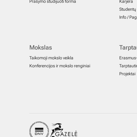
Prašymo studijuoti forma
Karjera
Studentų 
Info / Pa
Mokslas
Tarpt
Taikomoji mokslo veikla
Erasmus
Konferencijos ir mokslo renginiai
Tarptautin
Projektai