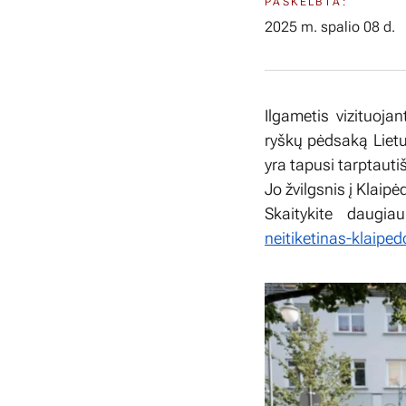
PASKELBTA:
2025 m. spalio 08 d.
Ilgametis vizituoja
ryškų pėdsaką Lietu
yra tapusi tarptaut
Jo žvilgsnis į Klaip
Skaitykite daugia
neitiketinas-klaipe