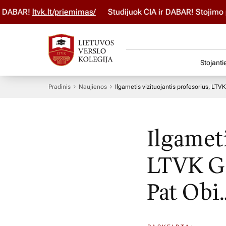
AR!
ltvk.lt/priemimas/
Studijuok ČIA ir DABAR! Stojimo para
Stojanti
Pradinis
Naujienos
Ilgametis vizituojantis profesorius, LTVK
Ilgameti
LTVK Ga
Pat Obi