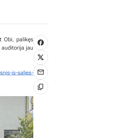
t Obi, palikęs
auditorija jau
gsnis-is-salies-