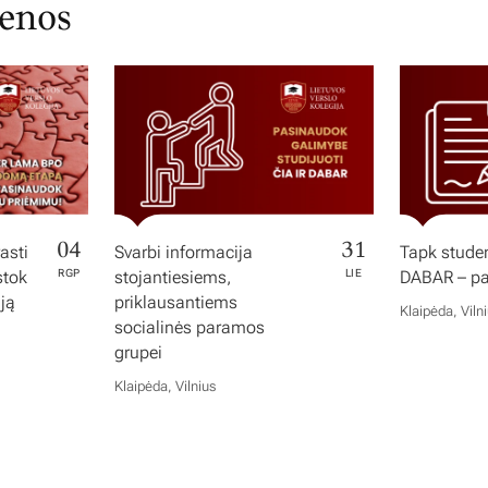
ienos
04
31
asti
Svarbi informacija
Tapk studen
stok
RGP
stojantiesiems,
LIE
DABAR – pas
iją
priklausantiems
Klaipėda, Viln
socialinės paramos
grupei
Klaipėda, Vilnius