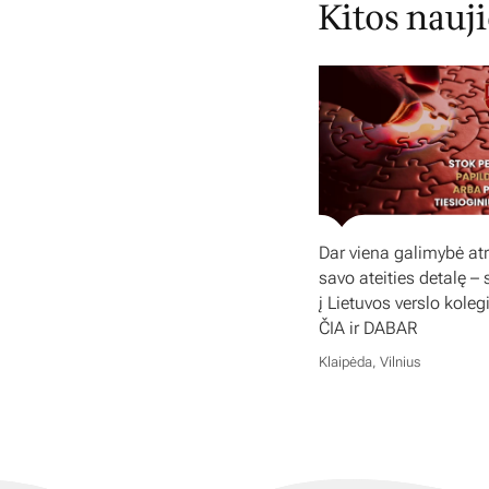
Kitos nauj
Dar viena galimybė atr
savo ateities detalę – 
į Lietuvos verslo koleg
ČIA ir DABAR
Klaipėda, Vilnius