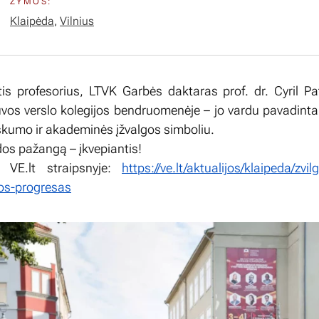
ŽYMOS:
Klaipėda
,
Vilnius
ntis profesorius, LTVK Garbės daktaras prof. dr. Cyril Pa
vos verslo kolegijos bendruomenėje – jo vardu pavadinta 
iškumo ir akademinės įžvalgos simboliu.
ėdos pažangą – įkvepiantis!
u VE.lt straipsnyje:
https://ve.lt/aktualijos/klaipeda/zvil
dos-progresas