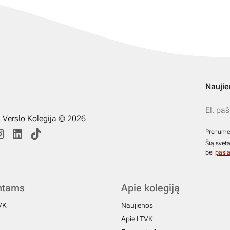
Naujie
s Verslo Kolegija © 2026
Prenume
Šią svet
bei
pasla
ntams
Apie kolegiją
VK
Naujienos
Apie LTVK