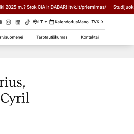
025 m.? Stok ČIA ir DABAR!
ltvk.lt/priemimas/
Studijuok ČIA 
LT
Kalendorius
Mano LTVK
ir visuomenei
Tarptautiškumas
Kontaktai
rius,
 Cyril