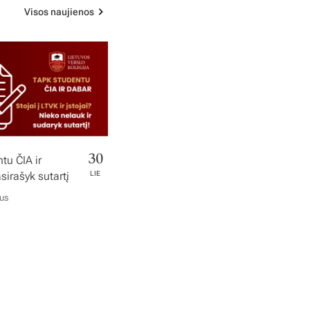
Visos naujienos
30
tu ČIA ir
irašyk sutartį
LIE
ius