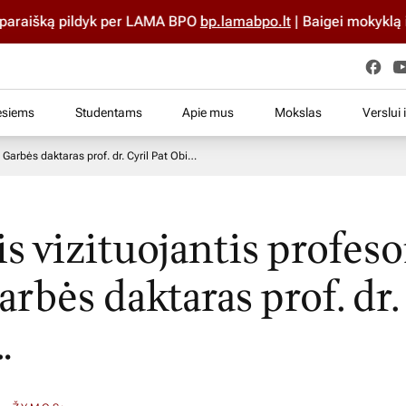
išką pildyk per LAMA BPO
bp.lamabpo.lt
| Baigei mokyklą iki 2
esiems
Studentams
Apie mus
Mokslas
Verslui 
 Garbės daktaras prof. dr. Cyril Pat Obi…
s vizituojantis profeso
rbės daktaras prof. dr.
…