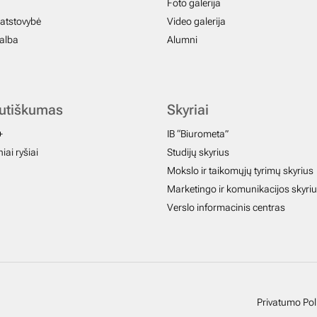
Foto galerija
atstovybė
Video galerija
galba
Alumni
autiškumas
Skyriai
+
IB “Biurometa”
iai ryšiai
Studijų skyrius
Mokslo ir taikomųjų tyrimų skyrius
Marketingo ir komunikacijos skyri
Verslo informacinis centras
Privatumo Poli