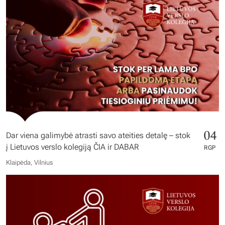
04
Dar viena galimybė atrasti savo ateities detalę – stok
į Lietuvos verslo kolegiją ČIA ir DABAR
RGP
Klaipėda, Vilnius