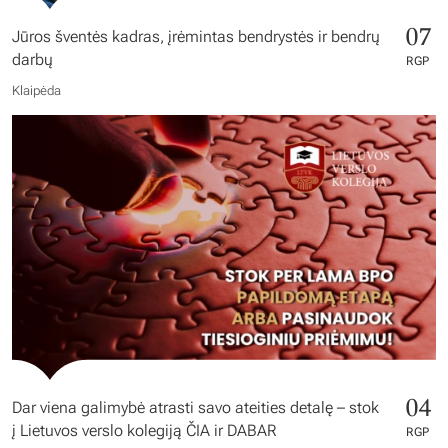
07
Jūros šventės kadras, įrėmintas bendrystės ir bendrų
darbų
RGP
Klaipėda
04
Dar viena galimybė atrasti savo ateities detalę – stok
į Lietuvos verslo kolegiją ČIA ir DABAR
RGP