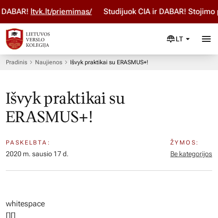
 DABAR!
ltvk.lt/priemimas/
Studijuok ČIA ir DABAR! Stojimo p
LT
Pradinis
Naujienos
Išvyk praktikai su ERASMUS+!
Išvyk praktikai su
ERASMUS+!
PASKELBTA:
ŽYMOS:
2020 m. sausio 17 d.
Be kategorijos
whitespace
[
][]