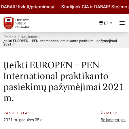
DABAR!
ltvk.lt/priemimas/
Studijuok ČIA ir DABAR! Stojimo p
LT
Pradinis
Naujienos
Įteikti EUROPEN – PEN International praktikanto pasiekimų pažymėjimai
2021 m.
Įteikti EUROPEN – PEN
International praktikanto
pasiekimų pažymėjimai 2021
m.
PASKELBTA:
ŽYMOS:
2021 m. gegužės 05 d.
Be kategorijos