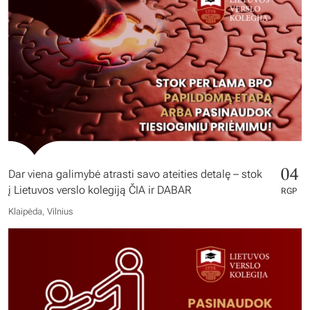
04
Dar viena galimybė atrasti savo ateities detalę – stok
į Lietuvos verslo kolegiją ČIA ir DABAR
RGP
Klaipėda, Vilnius