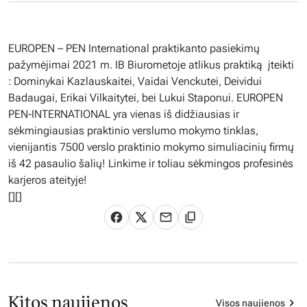
EUROPEN – PEN International praktikanto pasiekimų
pažymėjimai 2021 m. IB Biurometoje atlikus praktiką įteikti
: Dominykai Kazlauskaitei, Vaidai Venckutei, Deividui
Badaugai, Erikai Vilkaitytei, bei Lukui Staponui. EUROPEN
PEN-INTERNATIONAL yra vienas iš didžiausias ir
sėkmingiausias praktinio verslumo mokymo tinklas,
vienijantis 7500 verslo praktinio mokymo simuliacinių firmų
iš 42 pasaulio šalių! Linkime ir toliau sėkmingos profesinės
karjeros ateityje!
[
][]
Kitos naujienos
Visos naujienos