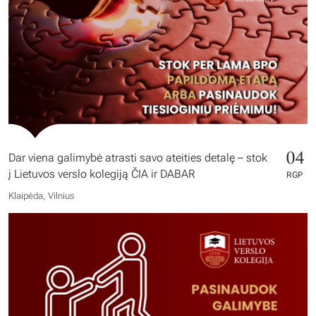
04
Dar viena galimybė atrasti savo ateities detalę – stok
į Lietuvos verslo kolegiją ČIA ir DABAR
RGP
Klaipėda, Vilnius