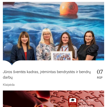
07
Jūros šventės kadras, įrėmintas bendrystės ir bendrų
darbų
RGP
Klaipėda