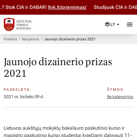
 Stok ČIA ir DABAR!
ltvk.lt/priemimas/
Studijuok ČIA ir DABA
LT
Pradinis
Naujienos
Jaunojo dizainerio prizas 2021
Jaunojo dizainerio prizas
2021
PASKELBTA:
ŽYMOS:
2021 m. birželio 09 d.
Be kategorijos
Lietuvos aukštųjų mokyklų bakalauro paskutinio kurso ir
magistro paskutinio kurso studentai kviečiami dalyvauti 11-