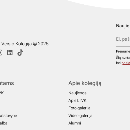
Naujie
s Verslo Kolegija © 2026
Prenume
Šią svet
bei
pasla
ntams
Apie kolegiją
VK
Naujienos
Apie LTVK
Foto galerija
atstovybė
Video galerija
galba
Alumni