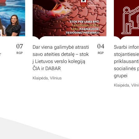
07
04
Dar viena galimybė atrasti
Svarbi info
r
RGP
savo ateities detalę – stok
RGP
stojantiesi
į Lietuvos verslo kolegiją
priklausan
ČIA ir DABAR
socialinės
grupei
Klaipėda, Vilnius
Klaipėda, Viln