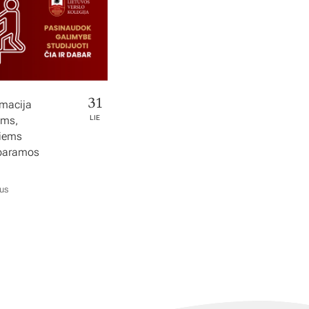
31
rmacija
ems,
LIE
tiems
 paramos
ius