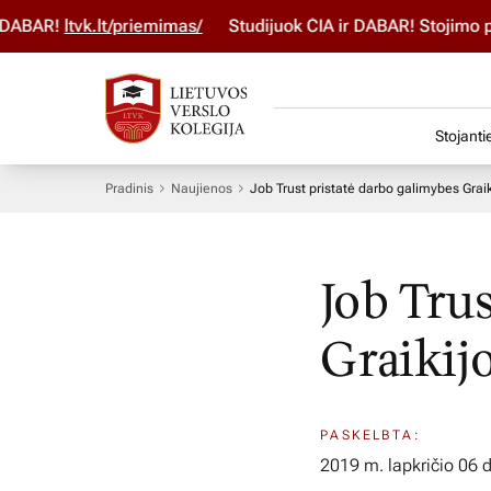
ABAR!
ltvk.lt/priemimas/
Studijuok ČIA ir DABAR! Stojimo par
Stojanti
Pradinis
Naujienos
Job Trust pristatė darbo galimybes Graik
Job Tru
Graikijo
PASKELBTA:
2019 m. lapkričio 06 d