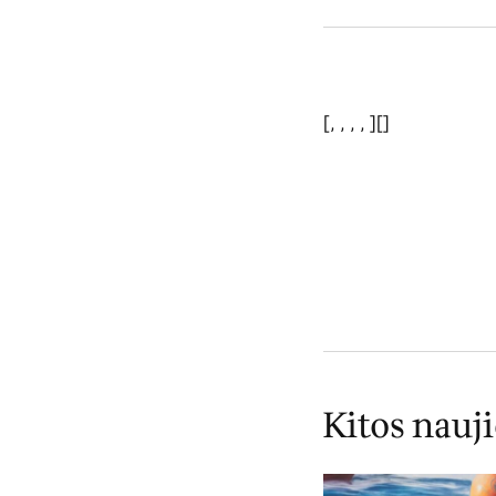
[
,
,
,
,
][]
Kitos nauj