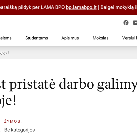
aišką pildyk per LAMA BPO
bp.lamabpo.lt
| Baigei mokyklą iki 
esiems
Studentams
Apie mus
Mokslas
Verslui 
ijoje!
st pristatė darbo galim
je!
ŽYMOS:
.
Be kategorijos