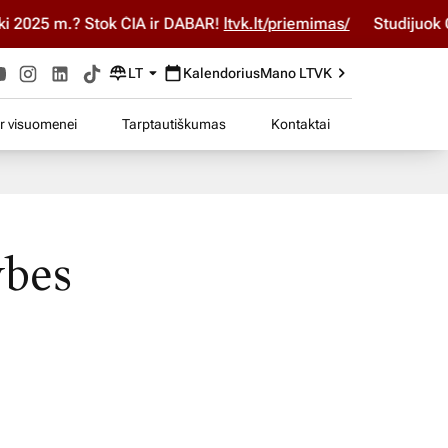
2025 m.? Stok ČIA ir DABAR!
ltvk.lt/priemimas/
Studijuok ČIA
LT
Kalendorius
Mano LTVK
ir visuomenei
Tarptautiškumas
Kontaktai
ybes