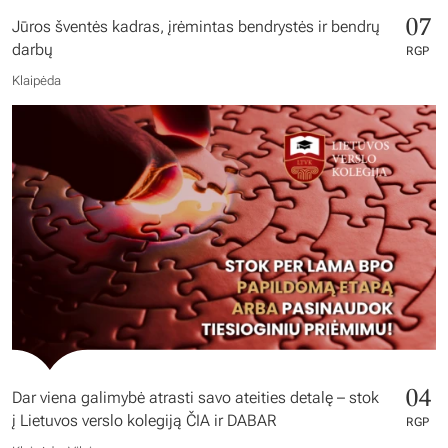
07
Jūros šventės kadras, įrėmintas bendrystės ir bendrų
darbų
RGP
Klaipėda
04
Dar viena galimybė atrasti savo ateities detalę – stok
į Lietuvos verslo kolegiją ČIA ir DABAR
RGP