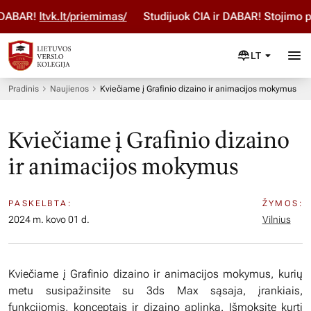
ABAR!
ltvk.lt/priemimas/
Studijuok ČIA ir DABAR! Stojimo pa
LT
Pradinis
Naujienos
Kviečiame į Grafinio dizaino ir animacijos mokymus
Kviečiame į Grafinio dizaino
ir animacijos mokymus
PASKELBTA:
ŽYMOS:
2024 m. kovo 01 d.
Vilnius
Kviečiame į Grafinio dizaino ir animacijos mokymus, kurių
metu susipažinsite su 3ds Max sąsaja, įrankiais,
funkcijomis, konceptais ir dizaino aplinka. Išmoksite kurti