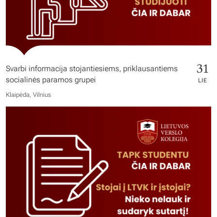
31
Svarbi informacija stojantiesiems, priklausantiems
socialinės paramos grupei
LIE
Klaipėda, Vilnius