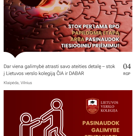
04
Dar viena galimybė atrasti savo ateities detalę – stok
į Lietuvos verslo kolegiją ČIA ir DABAR
RGP
Klaipėda, Vilnius