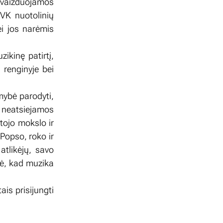
sivaizduojamos
TVK nuotolinių
ei jos narėmis
ikinę patirtį,
 renginyje bei
mybė parodyti,
– neatsiejamos
tojo mokslo ir
Popso, roko ir
tlikėjų, savo
nė, kad muzika
ais prisijungti