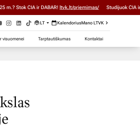
? Stok ČIA ir DABAR!
ltvk.lt/priemimas/
Studijuok ČIA ir DA
LT
Kalendorius
Mano LTVK
ir visuomenei
Tarptautiškumas
Kontaktai
s
kslas
je