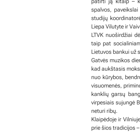
patirti ją kitaip –
spalvos, paveikslai
studijų koordinator
Liepa Vilutyte ir Vai
LTVK nuoširdžiai dė
taip pat socialinia
Lietuvos bankui už s
Gatvės muzikos dien
kad aukštasis moksla
nuo kūrybos, bendru
visuomenės, primind
kanklių garsų bang
virpesiais sujungė B
neturi ribų.
Klaipėdoje ir Vilniu
prie šios tradicijos