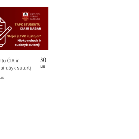
30
tu ČIA ir
irašyk sutartį
LIE
ius