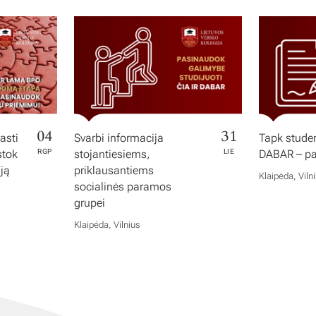
04
31
asti
Svarbi informacija
Tapk studen
stok
RGP
stojantiesiems,
LIE
DABAR – pas
iją
priklausantiems
Klaipėda, Viln
socialinės paramos
grupei
Klaipėda, Vilnius