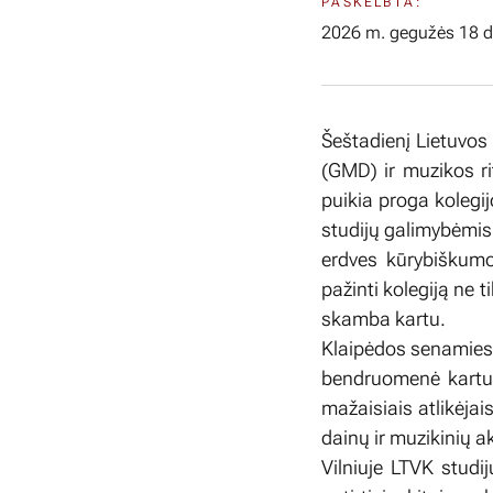
PASKELBTA:
2026 m. gegužės 18 d
Šeštadienį Lietuvos 
(GMD) ir muzikos r
puikia proga kolegij
studijų galimybėmis,
erdves kūrybiškumo
pažinti kolegiją ne t
skamba kartu.
Klaipėdos senamiest
bendruomenė kartu 
mažaisiais atlikėjai
dainų ir muzikinių 
Vilniuje LTVK studij