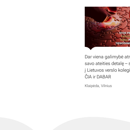
Dar viena galimybė atr
savo ateities detalę – 
į Lietuvos verslo koleg
ČIA ir DABAR
Klaipėda, Vilnius