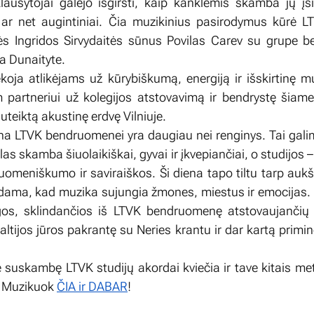
 klausytojai galėjo išgirsti, kaip kanklėmis skamba jų į
 ar net augintiniai. Čia muzikinius pasirodymus kūrė L
ės Ingridos Sirvydaitės sūnus Povilas Carev su grupe b
va Dunaityte.
koja atlikėjams už kūrybiškumą, energiją ir išskirtinę muz
m partneriui už kolegijos atstovavimą ir bendrystę šiame
uteiktą akustinę erdvę Vilniuje.
a LTVK bendruomenei yra daugiau nei renginys. Tai gali
s skamba šiuolaikiškai, gyvai ir įkvepiančiai, o studijos 
omeniškumo ir saviraiškos. Ši diena tapo tiltu tarp aukš
ama, kad muzika sujungia žmones, miestus ir emocijas. 
os, sklindančios iš LTVK bendruomenę atstovaujančių a
altijos jūros pakrantę su Neries krantu ir dar kartą primi
je suskambę LTVK studijų akordai kviečia ir tave kitais met
 – Muzikuok
ČIA ir DABAR
!