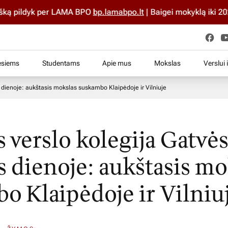
pildyk per LAMA BPO
bp.lamabpo.lt
| Baigei mokyklą iki 2025 m.
esiems
Studentams
Apie mus
Mokslas
Verslui 
 dienoje: aukštasis mokslas suskambo Klaipėdoje ir Vilniuje
s verslo kolegija Gatvė
 dienoje: aukštasis mo
o Klaipėdoje ir Vilniu