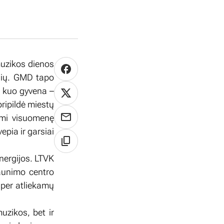
muzikos dienos
lnių. GMD tapo
o, kuo gyvena –
pripildė miestų
ami visuomenę
vepia ir garsiai
nergijos. LTVK
jaunimo centro
, per atliekamų
muzikos, bet ir