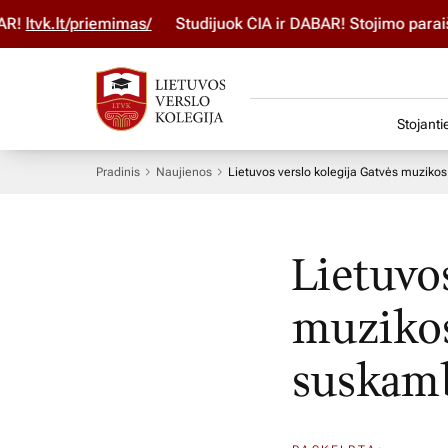
vk.lt/priemimas/
Studijuok ČIA ir DABAR! Stojimo paraišką 
Stojanti
Pradinis
Naujienos
Lietuvos verslo kolegija Gatvės muzikos
Lietuvo
muzikos
suskamb