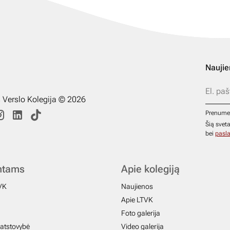
Naujie
s Verslo Kolegija © 2026
Prenume
Šią svet
bei
pasla
ntams
Apie kolegiją
VK
Naujienos
Apie LTVK
Foto galerija
atstovybė
Video galerija