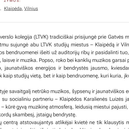
ŽYMOS:
.
Klaipėda
,
Vilnius
verslo kolegija (LTVK) tradiciškai prisijungė prie Gatvės 
itmu sujungė abu LTVK studijų miestus – Klaipėdą ir Vi
os bendruomenei išeiti už auditorijų ribų ir pasidalinti tu
 laisve ir muzika. Popso, roko bei kanklių muzikos garsai 
, jaunatviškos energijos ir bendrystės jausmo, kviesd
ik kaip studijų vietą, bet ir kaip bendruomenę, kuri kuria, įk
yje savaitgalį netrūko muzikos, šypsenų ir jaunatviškos e
su socialiniu partneriu – Klaipėdos Karalienės Luizės 
s – kūrė gyvą muzikinę atmosferą, leidusią miestui pajusti
akordų skambesį, įstaigų bendrystę.
ų centrą atstovaujantys atlikėjai kvietė ne tik klausytis 