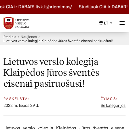
 ČIA ir DABAR!
ltvk.lt/priemimas/
Studijuok ČIA ir DABAR! St
LT
Pradinis
Naujienos
Lietuvos verslo kolegija Klaipėdos Jūros šventės eisenai pasiruošusi!
Lietuvos verslo kolegija
Klaipėdos Jūros šventės
eisenai pasiruošusi!
PASKELBTA:
ŽYMOS:
2022 m. liepos 29 d.
Be kategorijos
Lietuvos verslo kolegija Klaipėdos Jūros šventės eisenai