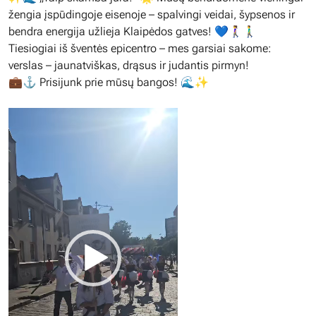
žengia įspūdingoje eisenoje – spalvingi veidai, šypsenos ir
bendra energija užlieja Klaipėdos gatves! 💙🚶‍♀️🚶‍♂️
Tiesiogiai iš šventės epicentro – mes garsiai sakome:
verslas – jaunatviškas, drąsus ir judantis pirmyn!
💼⚓️ Prisijunk prie mūsų bangos! 🌊✨
Video
grotuvas