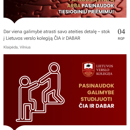
04
Dar viena galimybė atrasti savo ateities detalę – stok
į Lietuvos verslo kolegiją ČIA ir DABAR
RGP
Klaipėda, Vilnius