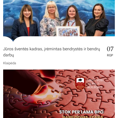
07
Jūros šventės kadras, įrėmintas bendrystės ir bendrų
darbų
RGP
Klaipėda