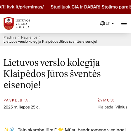
!
ltvk.lt/priemimas/
Studijuok ČIA ir DABAR! Stojimo paraišk
LT
Pradinis
Naujienos
Lietuvos verslo kolegija Klaipėdos Jūros šventės eisenoje!
Lietuvos verslo kolegija
Klaipėdos Jūros šventės
eisenoje!
PASKELBTA:
ŽYMOS:
2025 m. liepos 25 d.
Klaipėda
,
Vilnius
✨🌊 „Taip skamba jūra!“ 🌟 Mūsų bendruomenė vieningai