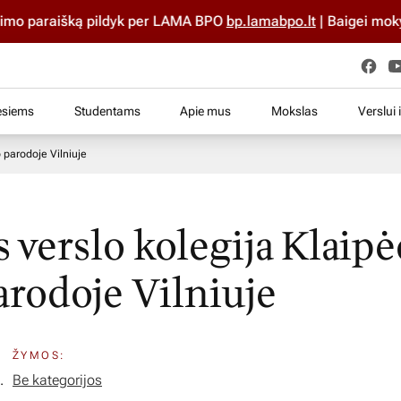
o paraišką pildyk per LAMA BPO
bp.lamabpo.lt
| Baigei mokyklą 
esiems
Studentams
Apie mus
Mokslas
Verslui 
 parodoje Vilniuje
s verslo kolegija Klaip
arodoje Vilniuje
ŽYMOS:
.
Be kategorijos