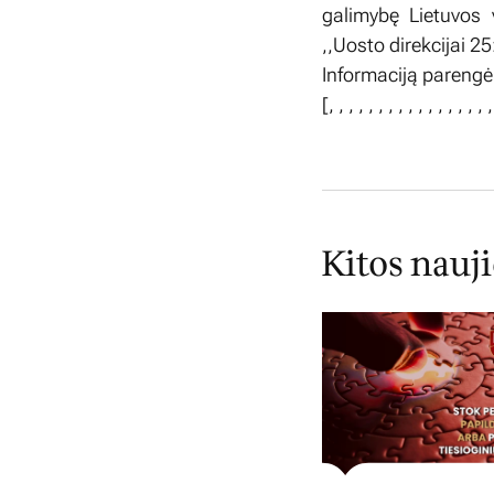
galimybę Lietuvos v
,,Uosto direkcijai 25
Informaciją pareng
[
,
,
,
,
,
,
,
,
,
,
,
,
,
,
,
,
Kitos nauj