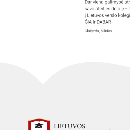
Dar viena galimybė atr
savo ateities detalę – 
į Lietuvos verslo koleg
ČIA ir DABAR
Klaipėda, Vilnius