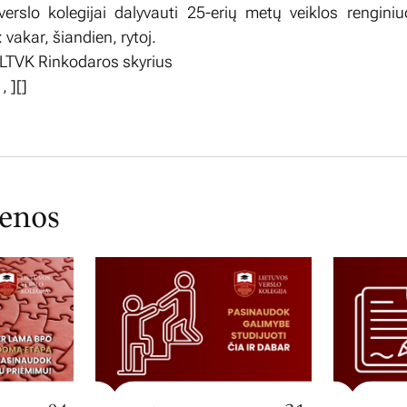
erslo kolegijai dalyvauti 25-erių metų veiklos rengini
: vakar, šiandien, rytoj.
ėLTVK Rinkodaros skyrius
,
,
][]
ienos