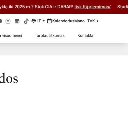
iki 2025 m.? Stok ČIA ir DABAR!
ltvk.lt/priemimas/
Studijuo
LT
Kalendorius
Mano LTVK
ir visuomenei
Tarptautiškumas
Kontaktai
ėdos