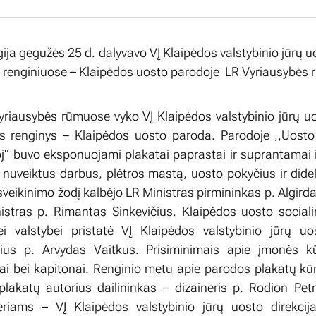
gija gegužės 25 d. dalyvavo VĮ Klaipėdos valstybinio jūrų u
s renginiuose – Klaipėdos uosto parodoje LR Vyriausybės
riausybės rūmuose vyko VĮ Klaipėdos valstybinio jūrų uo
s renginys – Klaipėdos uosto paroda. Parodoje ,,Uosto 
toj“ buvo eksponuojami plakatai paprastai ir suprantamai i
s nuveiktus darbus, plėtros mastą, uosto pokyčius ir didel
veikinimo žodį kalbėjo LR Ministras pirmininkas p. Algirda
istras p. Rimantas Sinkevičius. Klaipėdos uosto social
i valstybei pristatė VĮ Klaipėdos valstybinio jūrų uos
orius p. Arvydas Vaitkus. Prisiminimais apie įmonės k
ai bei kapitonai. Renginio metu apie parodos plakatų k
lakatų autorius dailininkas – dizaineris p. Rodion Pet
eriams – VĮ Klaipėdos valstybinio jūrų uosto direkcija