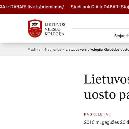
ir DABAR!
ltvk.lt/priemimas/
Studijuok ČIA ir DABAR! Stojim
Stojanti
Pradinis
Naujienos
Lietuvos verslo kolegija Klaipėdos uosto
Lietuvo
uosto p
PASKELBTA:
2016 m. gegužės 26 d