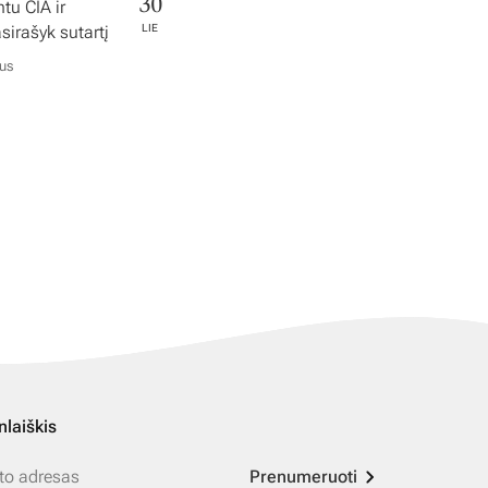
30
tu ČIA ir
irašyk sutartį
LIE
ius
nlaiškis
Prenumeruoti