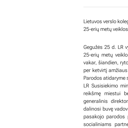
Lietuvos verslo kole
25-erių metų veiklo
Gegužės 25 d. LR vy
25-erių metų veiklo
vakar, šiandien, ry
per ketvirtį amžiau
Parodos atidaryme s
LR Susisiekimo min
reikšmę miestui be
generalinis direkt
dalinosi buvę vadov
pasakojo parodos p
socialiniams partn