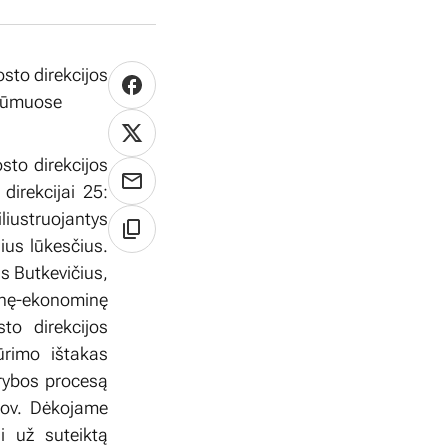
osto direkcijos
 rūmuose
sto direkcijos
direkcijai 25:
liustruojantys
ius lūkesčius.
s Butkevičius,
inę-ekonominę
to direkcijos
ūrimo ištakas
ūrybos procesą
rov. Dėkojame
i už suteiktą