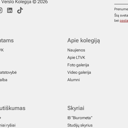
s Verslo Kolegija © 2026
Prenume
Šią svet
bei
pasla
ntams
Apie kolegiją
VK
Naujienos
Apie LTVK
Foto galerija
atstovybė
Video galerija
galba
Alumni
autiškumas
Skyriai
+
IB “Biurometa”
iai ryšiai
Studijų skyrius