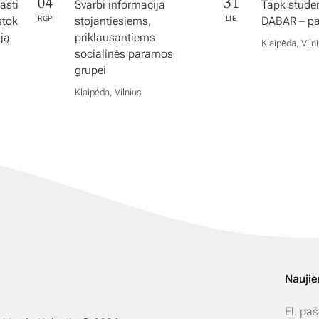
04
31
asti
Svarbi informacija
Tapk studen
stok
RGP
stojantiesiems,
LIE
DABAR – pas
iją
priklausantiems
Klaipėda, Viln
socialinės paramos
grupei
Klaipėda, Vilnius
Naujie