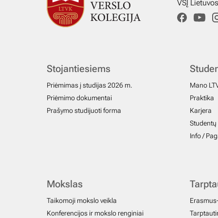
VŠĮ Lietuvo
Stojantiesiems
Stude
Priėmimas į studijas 2026 m.
Mano LT
Priėmimo dokumentai
Praktika
Prašymo studijuoti forma
Karjera
Studentų 
Info / Pa
Mokslas
Tarpt
Taikomoji mokslo veikla
Erasmus
Konferencijos ir mokslo renginiai
Tarptautin