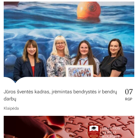
07
Jūros šventės kadras, įrėmintas bendrystės ir bendrų
darbų
RGP
Klaipėda