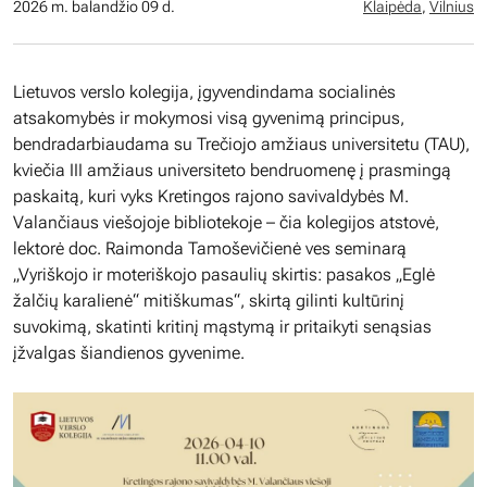
2026 m. balandžio 09 d.
Klaipėda
,
Vilnius
Lietuvos verslo kolegija, įgyvendindama socialinės
atsakomybės ir mokymosi visą gyvenimą principus,
bendradarbiaudama su Trečiojo amžiaus universitetu (TAU),
kviečia III amžiaus universiteto bendruomenę į prasmingą
paskaitą, kuri vyks Kretingos rajono savivaldybės M.
Valančiaus viešojoje bibliotekoje – čia kolegijos atstovė,
lektorė doc. Raimonda Tamoševičienė ves seminarą
„Vyriškojo ir moteriškojo pasaulių skirtis: pasakos „Eglė
žalčių karalienė“ mitiškumas“, skirtą gilinti kultūrinį
suvokimą, skatinti kritinį mąstymą ir pritaikyti senąsias
įžvalgas šiandienos gyvenime.