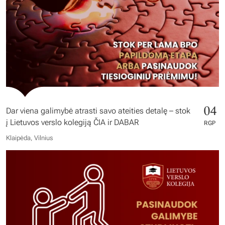
04
Dar viena galimybė atrasti savo ateities detalę – stok
į Lietuvos verslo kolegiją ČIA ir DABAR
RGP
Klaipėda, Vilnius