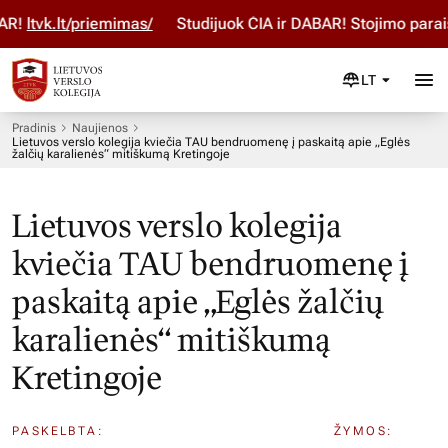
!
ltvk.lt/priemimas/
Studijuok ČIA ir DABAR! Stojimo paraiš
LT
Pradinis
Naujienos
Lietuvos verslo kolegija kviečia TAU bendruomenę į paskaitą apie „Eglės
žalčių karalienės“ mitiškumą Kretingoje
Lietuvos verslo kolegija
kviečia TAU bendruomenę į
paskaitą apie „Eglės žalčių
karalienės“ mitiškumą
Kretingoje
PASKELBTA:
ŽYMOS: