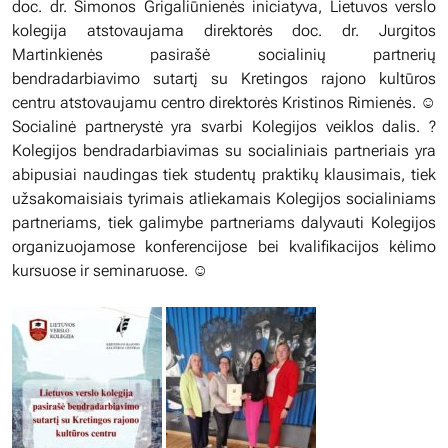
doc. dr. Simonos Grigaliūnienės iniciatyva, Lietuvos verslo
kolegija atstovaujama direktorės doc. dr. Jurgitos
Martinkienės pasirašė socialinių partnerių
bendradarbiavimo sutartį su Kretingos rajono kultūros
centru atstovaujamu centro direktorės Kristinos Rimienės. ☺️
Socialinė partnerystė yra svarbi Kolegijos veiklos dalis. ?
Kolegijos bendradarbiavimas su socialiniais partneriais yra
abipusiai naudingas tiek studentų praktikų klausimais, tiek
užsakomaisiais tyrimais atliekamais Kolegijos socialiniams
partneriams, tiek galimybe partneriams dalyvauti Kolegijos
organizuojamose konferencijose bei kvalifikacijos kėlimo
kursuose ir seminaruose. ☺️