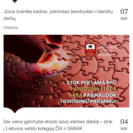
07
Jūros šventės kadras, įrėmintas bendrystės ir bendrų
darbų
RGP
Klaipėda
04
Dar viena galimybė atrasti savo ateities detalę – stok
į Lietuvos verslo kolegiją ČIA ir DABAR
RGP