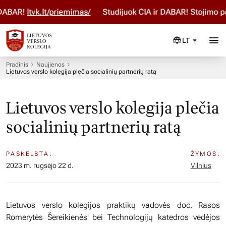
ABAR!
ltvk.lt/priemimas/
Studijuok ČIA ir DABAR! Stojimo par
LT
Pradinis
Naujienos
Lietuvos verslo kolegija plečia socialinių partnerių ratą
Lietuvos verslo kolegija plečia
socialinių partnerių ratą
PASKELBTA:
ŽYMOS:
2023 m. rugsėjo 22 d.
Vilnius
Lietuvos verslo kolegijos praktikų vadovės doc. Rasos
Romerytės Šereikienės bei Technologijų katedros vedėjos