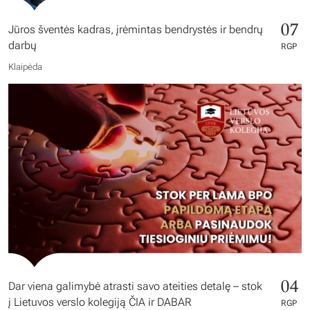
07
Jūros šventės kadras, įrėmintas bendrystės ir bendrų
darbų
RGP
Klaipėda
04
Dar viena galimybė atrasti savo ateities detalę – stok
į Lietuvos verslo kolegiją ČIA ir DABAR
RGP