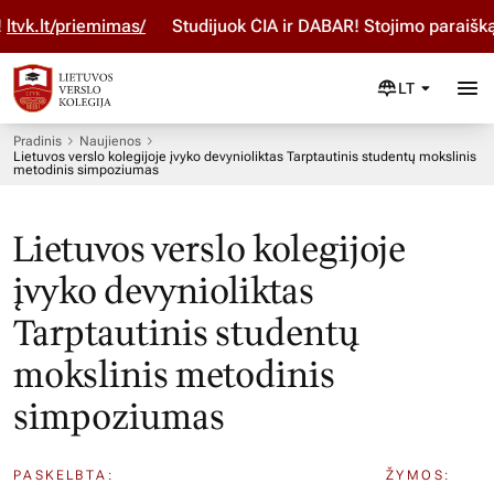
priemimas/
Studijuok ČIA ir DABAR! Stojimo paraišką pildyk
LT
Pradinis
Naujienos
Lietuvos verslo kolegijoje įvyko devynioliktas Tarptautinis studentų mokslinis
metodinis simpoziumas
Lietuvos verslo kolegijoje
įvyko devynioliktas
Tarptautinis studentų
mokslinis metodinis
simpoziumas
PASKELBTA:
ŽYMOS: