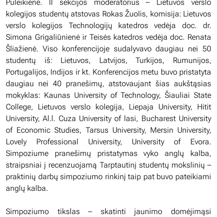
Puleikienė. II sekcijos moderatorius – Lietuvos verslo
kolegijos studentų atstovas Rokas Žuolis, komisija: Lietuvos
verslo kolegijos Technologijų katedros vedėja doc. dr.
Simona Grigaliūnienė ir Teisės katedros vedėja doc. Renata
Šliažienė. Viso konferencijoje sudalyvavo daugiau nei 50
studentų iš: Lietuvos, Latvijos, Turkijos, Rumunijos,
Portugalijos, Indijos ir kt. Konferencijos metu buvo pristatyta
daugiau nei 40 pranešimų, atstovaujant šias aukštąsias
mokyklas: Kaunas University of Technology, Šiauliai State
College, Lietuvos verslo kolegija, Liepaja University, Hitit
University, Al.l. Cuza University of lasi, Bucharest University
of Economic Studies, Tarsus University, Mersin University,
Lovely Professional University, University of Evora.
Simpoziume pranešimų pristatymas vyko anglų kalba,
straipsniai į recenzuojamą Tarptautinį studentų mokslinių –
praktinių darbų simpoziumo rinkinį taip pat buvo pateikiami
anglų kalba.
Simpoziumo tikslas – skatinti jaunimo domėjimąsi