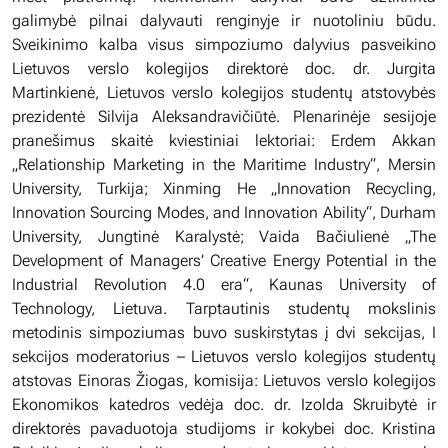
galimybė pilnai dalyvauti renginyje ir nuotoliniu būdu.
Sveikinimo kalba visus simpoziumo dalyvius pasveikino
Lietuvos verslo kolegijos direktorė doc. dr. Jurgita
Martinkienė, Lietuvos verslo kolegijos studentų atstovybės
prezidentė Silvija Aleksandravičiūtė. Plenarinėje sesijoje
pranešimus skaitė kviestiniai lektoriai: Erdem Akkan
„Relationship Marketing in the Maritime Industry“, Mersin
University, Turkija; Xinming He „Innovation Recycling,
Innovation Sourcing Modes, and Innovation Ability“, Durham
University, Jungtinė Karalystė; Vaida Bačiulienė „The
Development of Managers’ Creative Energy Potential in the
Industrial Revolution 4.0 era“, Kaunas University of
Technology, Lietuva. Tarptautinis studentų mokslinis
metodinis simpoziumas buvo suskirstytas į dvi sekcijas, I
sekcijos moderatorius – Lietuvos verslo kolegijos studentų
atstovas Einoras Žiogas, komisija: Lietuvos verslo kolegijos
Ekonomikos katedros vedėja doc. dr. Izolda Skruibytė ir
direktorės pavaduotoja studijoms ir kokybei doc. Kristina