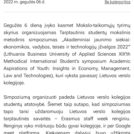
2022 m. gegužės 06 d.
Be kategorijos
Gegužės 6 dieną įvyko kasmet Mokslo-taikomųjų tyrimų
skyrius organizuojamas Tarptautinis studentų mokslinis
metodinis simpoziumas „Akademiniai jaunimo siekiai:
ekonomikos, vadybos, teisės ir technologijų įžvalgos 2022″
(Lithuania Business University of Applied Sciences XIX’th
Methodical International Student‘s symposium Academic
Aspirations of Youth: Insights in Economy, Management,
Law and Technologies), kuri vyksta pavasarį Lietuvos verslo
kolegijoje.
Simpoziumą organizuoti padeda Lietuvos verslo kolegijos
studentų atstovybė. Šiemet taip sutapo, kad simpoziumas
tapo tarsi uždaromuoju Lietuvos verslo kolegijos
tarptautinės savaitės – Erasmus staff week renginiu.
Renginys vyko mišriuoju būdu gyvai kolegijoje, ir per Google
meet platformą. Kiekvienam dalyviui buvo užtikrinta