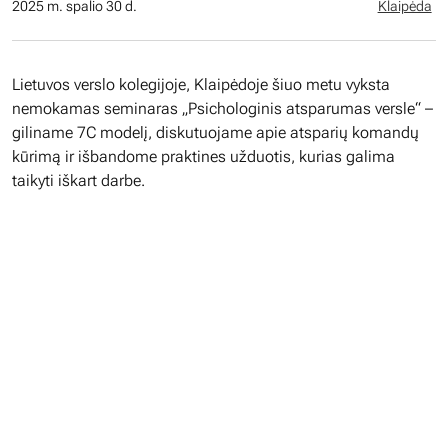
2025 m. spalio 30 d.
Klaipėda
Lietuvos verslo kolegijoje, Klaipėdoje šiuo metu vyksta
nemokamas seminaras „Psichologinis atsparumas versle“ –
giliname 7C modelį, diskutuojame apie atsparių komandų
kūrimą ir išbandome praktines užduotis, kurias galima
taikyti iškart darbe.