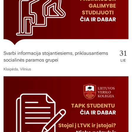
31
Svarbi informacija stojantiesiems, priklausantiems
socialinės paramos grupei
LIE
Klaipėda, Vilnius