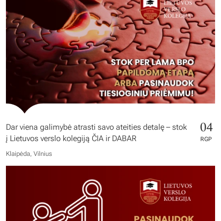
04
Dar viena galimybė atrasti savo ateities detalę – stok
į Lietuvos verslo kolegiją ČIA ir DABAR
RGP
Klaipėda, Vilnius