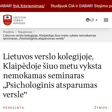
ABAR!
ltvk.lt/priemimas/
Studijuok ČIA ir DABAR! Stojimo pa
LT
Pradinis
Naujienos
Lietuvos verslo kolegijoje, Klaipėdoje šiuo metu vyksta nemokamas
seminaras „Psichologinis atsparumas versle“
Lietuvos verslo kolegijoje,
Klaipėdoje šiuo metu vyksta
nemokamas seminaras
„Psichologinis atsparumas
versle“
PASKELBTA:
ŽYMOS: