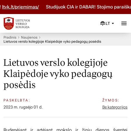
.lt/priemimas/
Studijuok ČIA ir DABAR! Stojimo paraišką pi
LT
Pradinis
Naujienos
Lietuvos verslo kolegijoje Klaipėdoje vyko pedagogų posėdis
Lietuvos verslo kolegijoje
Klaipėdoje vyko pedagogų
posėdis
PASKELBTA:
ŽYMOS:
2023 m. rugsėjo 01 d.
Be kategorijos
Rudenėjant ir artėjant mokslo ir žinių dienos šventei