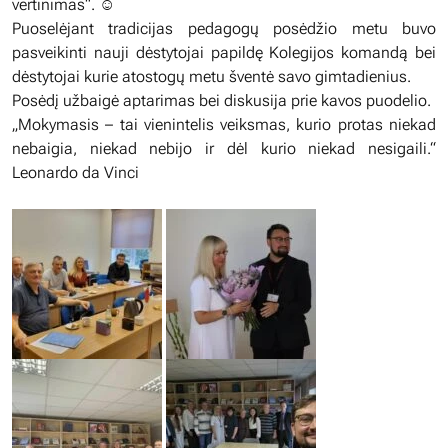
vertinimas“. ☺️
Puoselėjant tradicijas pedagogų posėdžio metu buvo
pasveikinti nauji dėstytojai papildę Kolegijos komandą bei
dėstytojai kurie atostogų metu šventė savo gimtadienius.
Posėdį užbaigė aptarimas bei diskusija prie kavos puodelio.
„Mokymasis – tai vienintelis veiksmas, kurio protas niekad
nebaigia, niekad nebijo ir dėl kurio niekad nesigaili.“
Leonardo da Vinci