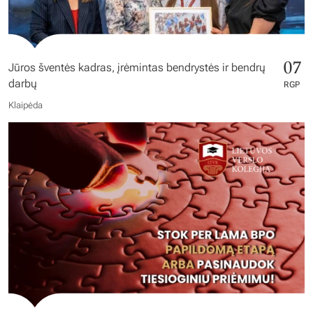
07
Jūros šventės kadras, įrėmintas bendrystės ir bendrų
darbų
RGP
Klaipėda