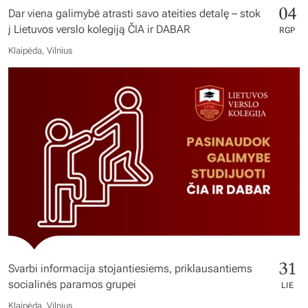
04
Dar viena galimybė atrasti savo ateities detalę – stok
į Lietuvos verslo kolegiją ČIA ir DABAR
RGP
Klaipėda, Vilnius
31
Svarbi informacija stojantiesiems, priklausantiems
socialinės paramos grupei
LIE
Klaipėda, Vilnius