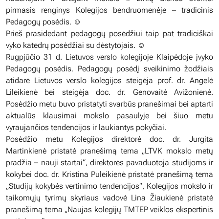
pirmasis renginys Kolegijos bendruomenėje – tradicinis
Pedagogų posėdis. ☺️
Prieš prasidedant pedagogų posėdžiui taip pat tradiciškai
vyko katedrų posėdžiai su dėstytojais. ☺️
Rugpjūčio 31 d. Lietuvos verslo kolegijoje Klaipėdoje įvyko
Pedagogų posėdis. Pedagogų posėdį sveikinimo žodžiais
atidarė Lietuvos verslo kolegijos steigėja prof. dr. Angelė
Lileikienė bei steigėja doc. dr. Genovaitė Avižonienė.
Posėdžio metu buvo pristatyti svarbūs pranešimai bei aptarti
aktualūs klausimai mokslo pasaulyje bei šiuo metu
vyraujančios tendencijos ir laukiantys pokyčiai.
Posėdžio metu Kolegijos direktorė doc. dr. Jurgita
Martinkienė pristatė pranešimą tema „LTVK mokslo metų
pradžia – nauji startai“, direktorės pavaduotoja studijoms ir
kokybei doc. dr. Kristina Puleikienė pristatė pranešimą tema
„Studijų kokybės vertinimo tendencijos“, Kolegijos mokslo ir
taikomųjų tyrimų skyriaus vadovė Lina Žiaukienė pristatė
pranešimą tema „Naujas kolegijų TMTEP veiklos ekspertinis