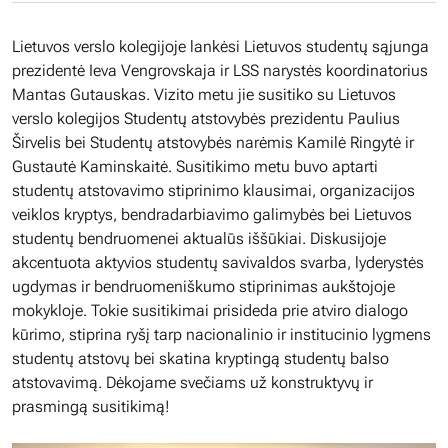
Lietuvos verslo kolegijoje lankėsi Lietuvos studentų sąjunga
prezidentė Ieva Vengrovskaja ir LSS narystės koordinatorius
Mantas Gutauskas. Vizito metu jie susitiko su Lietuvos
verslo kolegijos Studentų atstovybės prezidentu Paulius
Širvelis bei Studentų atstovybės narėmis Kamilė Ringytė ir
Gustautė Kaminskaitė. Susitikimo metu buvo aptarti
studentų atstovavimo stiprinimo klausimai, organizacijos
veiklos kryptys, bendradarbiavimo galimybės bei Lietuvos
studentų bendruomenei aktualūs iššūkiai. Diskusijoje
akcentuota aktyvios studentų savivaldos svarba, lyderystės
ugdymas ir bendruomeniškumo stiprinimas aukštojoje
mokykloje. Tokie susitikimai prisideda prie atviro dialogo
kūrimo, stiprina ryšį tarp nacionalinio ir institucinio lygmens
studentų atstovų bei skatina kryptingą studentų balso
atstovavimą. Dėkojame svečiams už konstruktyvų ir
prasmingą susitikimą!