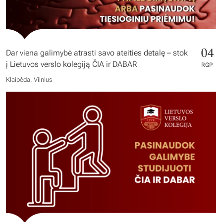
04
Dar viena galimybė atrasti savo ateities detalę – stok
į Lietuvos verslo kolegiją ČIA ir DABAR
RGP
Klaipėda, Vilnius