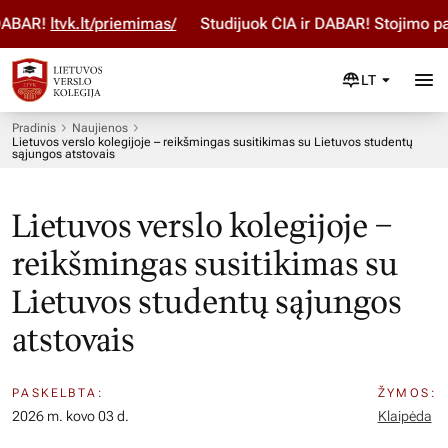
BAR!
ltvk.lt/priemimas/
Studijuok ČIA ir DABAR! Stojimo para
LT
Pradinis
Naujienos
Lietuvos verslo kolegijoje – reikšmingas susitikimas su Lietuvos studentų
sąjungos atstovais
Lietuvos verslo kolegijoje –
reikšmingas susitikimas su
Lietuvos studentų sąjungos
atstovais
PASKELBTA:
ŽYMOS:
2026 m. kovo 03 d.
Klaipėda