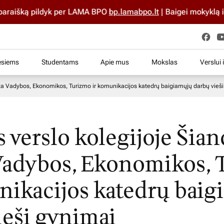
išką pildyk per LAMA BPO
bp.lamabpo.lt
| Baigei mokyklą iki 2
esiems
Studentams
Apie mus
Mokslas
Verslui 
sta Vadybos, Ekonomikos, Turizmo ir komunikacijos katedrų baigiamųjų darbų vieš
s verslo kolegijoje Šia
Vadybos, Ekonomikos, 
nikacijos katedrų baig
ieši gynimai