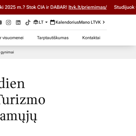
025 m.? Stok ČIA ir DABAR!
ltvk.lt/priemimas/
Studijuok ČIA 
LT
Kalendorius
Mano LTVK
ir visuomenei
Tarptautiškumas
Kontaktai
i gynimai
ndien
Turizmo
iamųjų