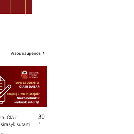
Visos naujienos
30
tu ČIA ir
irašyk sutartį
LIE
ius