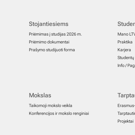
Stojantiesiems
Stude
Priėmimas į studijas 2026 m.
Mano LT
Priėmimo dokumentai
Praktika
Prašymo studijuoti forma
Karjera
Studentų 
Info / Pa
Mokslas
Tarpt
Taikomoji mokslo veikla
Erasmus
Konferencijos ir mokslo renginiai
Tarptautin
Projektai