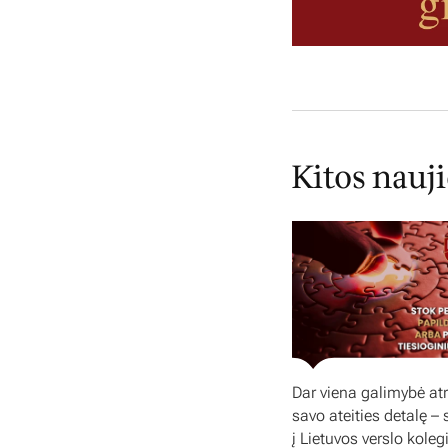
Kitos nauj
Dar viena galimybė atr
savo ateities detalę – 
į Lietuvos verslo koleg