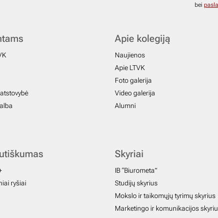
bei
pasla
ntams
Apie kolegiją
VK
Naujienos
Apie LTVK
Foto galerija
atstovybė
Video galerija
galba
Alumni
autiškumas
Skyriai
+
IB “Biurometa”
iai ryšiai
Studijų skyrius
Mokslo ir taikomųjų tyrimų skyrius
Marketingo ir komunikacijos skyri