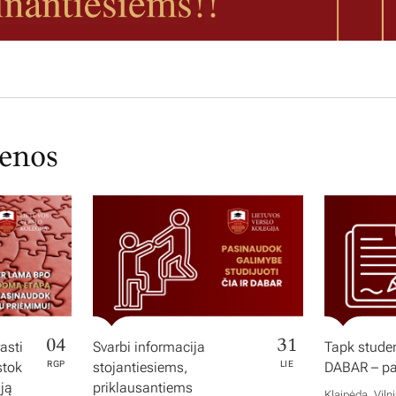
ienos
04
31
asti
Svarbi informacija
Tapk studen
stok
RGP
stojantiesiems,
LIE
DABAR – pas
iją
priklausantiems
Klaipėda, Viln