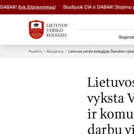
BAR!
ltvk.lt/priemimas/
Studijuok ČIA ir DABAR! Stojimo para
Stojanti
Pradinis
Naujienos
Lietuvos verslo kolegijoje Šiandien vyk
Lietuvo
vyksta 
ir komu
darbų v