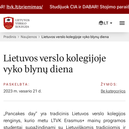
ltvk.lt/priemimas/
Studijuok ČIA ir DABAR! Stojimo paraišką
LT
Pradinis
Naujienos
Lietuvos verslo kolegijoje vyko blynų diena
Lietuvos verslo kolegijoje
vyko blynų diena
PASKELBTA:
ŽYMOS:
2023 m. vasario 21 d.
Be kategorijos
„Pancakes day“ yra tradicinis Lietuvos verslo kolegijos
renginys, kurio metu LTVK Erasmus+ mainų programos
studentai supažindinami su Lietuviškomis tradicijomis ir