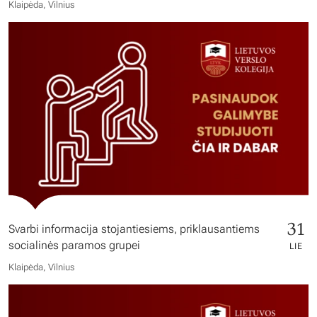
Klaipėda, Vilnius
31
Svarbi informacija stojantiesiems, priklausantiems
socialinės paramos grupei
LIE
Klaipėda, Vilnius