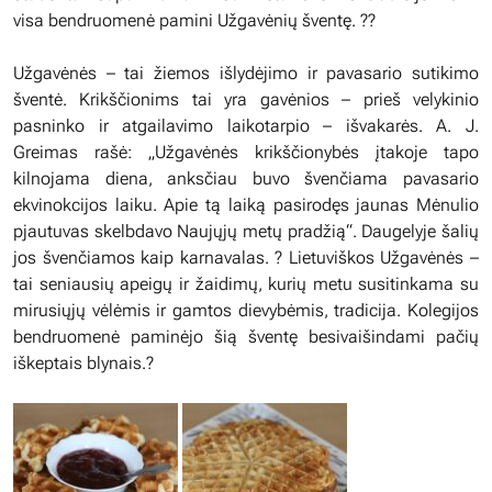
visa bendruomenė pamini Užgavėnių šventę. ??
Užgavėnės – tai žiemos išlydėjimo ir pavasario sutikimo
šventė. Krikščionims tai yra gavėnios – prieš velykinio
pasninko ir atgailavimo laikotarpio – išvakarės. A. J.
Greimas rašė: „Užgavėnės krikščionybės įtakoje tapo
kilnojama diena, anksčiau buvo švenčiama pavasario
ekvinokcijos laiku. Apie tą laiką pasirodęs jaunas Mėnulio
pjautuvas skelbdavo Naujųjų metų pradžią“. Daugelyje šalių
jos švenčiamos kaip karnavalas. ? Lietuviškos Užgavėnės –
tai seniausių apeigų ir žaidimų, kurių metu susitinkama su
mirusiųjų vėlėmis ir gamtos dievybėmis, tradicija. Kolegijos
bendruomenė paminėjo šią šventę besivaišindami pačių
iškeptais blynais.?