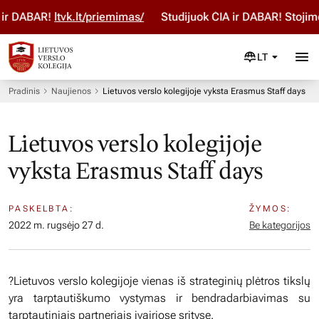
r DABAR!
ltvk.lt/priemimas/
Studijuok ČIA ir DABAR! Stojimo 
LT
Pradinis
Naujienos
Lietuvos verslo kolegijoje vyksta Erasmus Staff days
Lietuvos verslo kolegijoje
vyksta Erasmus Staff days
PASKELBTA:
ŽYMOS:
2022 m. rugsėjo 27 d.
Be kategorijos
?Lietuvos verslo kolegijoje vienas iš strateginių plėtros tikslų
yra tarptautiškumo vystymas ir bendradarbiavimas su
tarptautiniais partneriais įvairiose srityse.