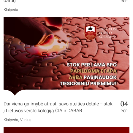
darbų
RGP
Klaipėda
04
Dar viena galimybė atrasti savo ateities detalę – stok
į Lietuvos verslo kolegiją ČIA ir DABAR
RGP
Klaipėda, Vilnius