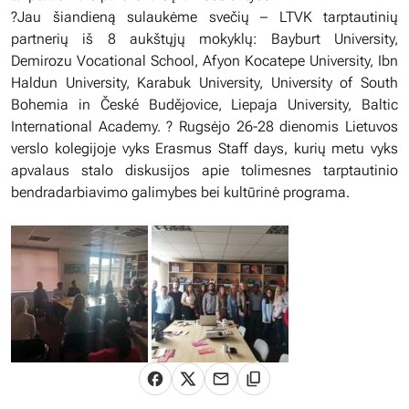
?Jau šiandieną sulaukėme svečių – LTVK tarptautinių
partnerių iš 8 aukštųjų mokyklų: Bayburt University,
Demirozu Vocational School, Afyon Kocatepe University, Ibn
Haldun University, Karabuk University, University of South
Bohemia in České Budějovice, Liepaja University, Baltic
International Academy. ? Rugsėjo 26-28 dienomis Lietuvos
verslo kolegijoje vyks Erasmus Staff days, kurių metu vyks
apvalaus stalo diskusijos apie tolimesnes tarptautinio
bendradarbiavimo galimybes bei kultūrinė programa.