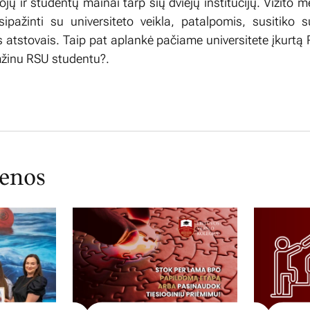
ojų ir studentų mainai tarp šių dviejų institucijų. Vizito 
ipažinti su universiteto veikla, patalpomis, susitiko s
 atstovais. Taip pat aplankė pačiame universitete įkurtą 
mžinu RSU studentu?.
ienos