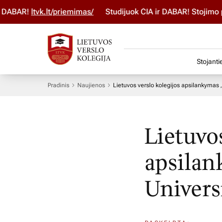
ABAR!
ltvk.lt/priemimas/
Studijuok ČIA ir DABAR! Stojimo par
Stojanti
Pradinis
Naujienos
Lietuvos verslo kolegijos apsilankymas 
Lietuvos
apsilan
Univers