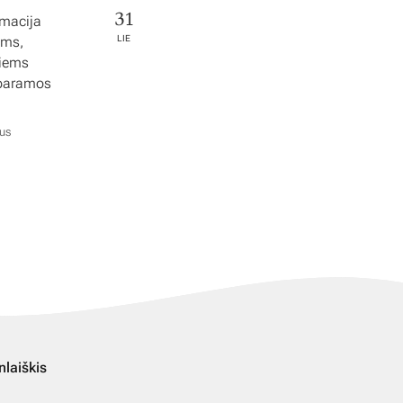
31
rmacija
ems,
LIE
tiems
 paramos
ius
nlaiškis