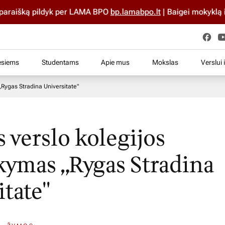
aišką pildyk per LAMA BPO
bp.lamabpo.lt
| Baigei mokyklą iki 
esiems
Studentams
Apie mus
Mokslas
Verslui 
„Rygas Stradina Universitate"
 verslo kolegijos
kymas „Rygas Stradina
itate"