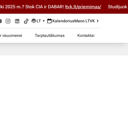
2025 m.? Stok ČIA ir DABAR!
ltvk.lt/priemimas/
Studijuok ČIA
LT
Kalendorius
Mano LTVK
ir visuomenei
Tarptautiškumas
Kontaktai