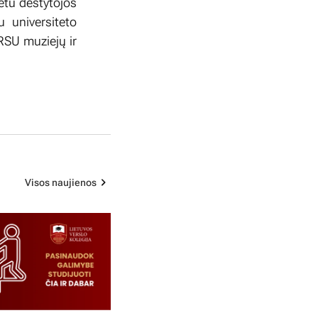
metu dėstytojos
u universiteto
RSU muziejų ir
Visos naujienos