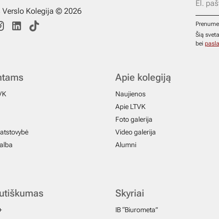
s Verslo Kolegija © 2026
Prenume
Šią svet
bei
pasla
ntams
Apie kolegiją
VK
Naujienos
Apie LTVK
Foto galerija
atstovybė
Video galerija
galba
Alumni
autiškumas
Skyriai
+
IB “Biurometa”