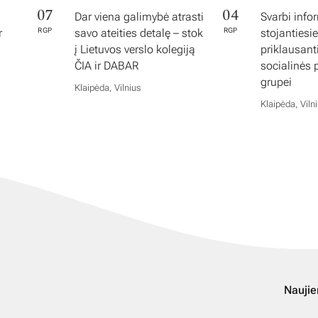
07
04
Dar viena galimybė atrasti
Svarbi info
r
RGP
savo ateities detalę – stok
RGP
stojantiesi
į Lietuvos verslo kolegiją
priklausan
ČIA ir DABAR
socialinės
grupei
Klaipėda, Vilnius
Klaipėda, Viln
Naujie