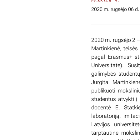
PASKELBTA:
2020 m. rugsėjo 06 d.
2020 m. rugsėjo 2 – 
Martinkienė, teisės
pagal Erasmus+ sta
Universitate). Sus
galimybės student
Jurgita Martinkie
publikuoti mokslini
studentus atvykti 
docentė E. Statkie
laboratoriją, imit
Latvijos universi
tarptautine moksli