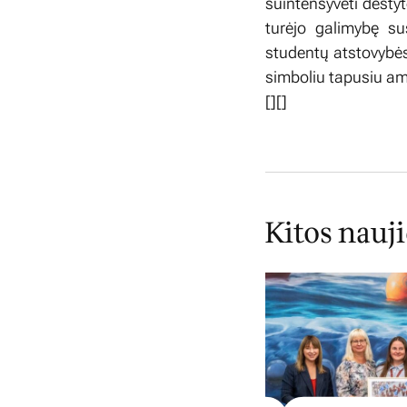
suintensyvėti dėstyt
turėjo galimybę sus
studentų atstovybės
simboliu tapusiu a
[][]
Kitos nauj