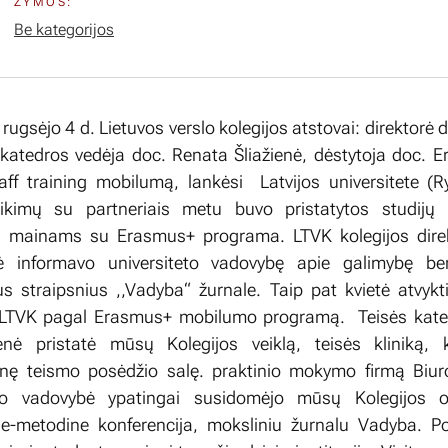
ŽYMOS:
Be kategorijos
rugsėjo 4 d. Lietuvos verslo kolegijos atstovai: direktorė d
 katedros vedėja doc. Renata Šliažienė, dėstytoja doc. Er
ff training mobilumą, lankėsi Latvijos universitete (R
itikimų su partneriais metu buvo pristatytos studijų
ų mainams su Erasmus+ programa. LTVK kolegijos direk
nė informavo universiteto vadovybę apie galimybę ben
us straipsnius ,,Vadyba“ žurnale. Taip pat kvietė atvykti
į LTVK pagal Erasmus+ mobilumo programą. Teisės kated
nė pristatė mūsų Kolegijos veiklą, teisės kliniką, kr
acinę teismo posėdžio salę. praktinio mokymo firmą Biu
teto vadovybė ypatingai susidomėjo mūsų Kolegijos 
ne-metodine konferencija, moksliniu žurnalu Vadyba. Po