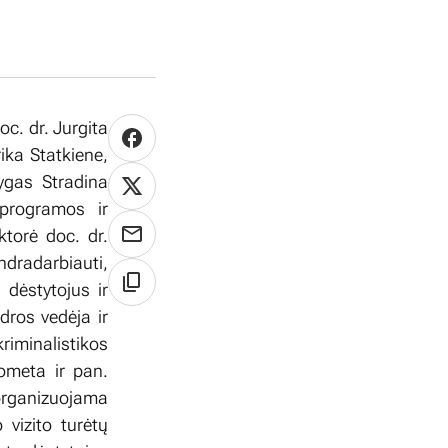
oc. dr. Jurgita
ika Statkiene,
ygas Stradina
 programos ir
torė doc. dr.
dradarbiauti,
 dėstytojus ir
ros vedėja ir
iminalistikos
rometa ir pan.
organizuojama
 vizito turėtų