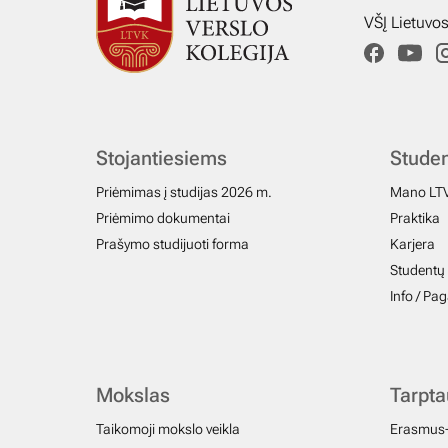
VŠĮ Lietuvo
Stojantiesiems
Stude
Priėmimas į studijas 2026 m.
Mano LT
Priėmimo dokumentai
Praktika
Prašymo studijuoti forma
Karjera
Studentų 
Info / Pa
Mokslas
Tarpt
Taikomoji mokslo veikla
Erasmus