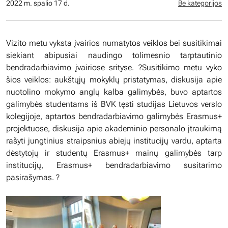
2022 m. spalio 17 d.
Be kategorijos
Vizito metu vyksta įvairios numatytos veiklos bei susitikimai
siekiant abipusiai naudingo tolimesnio tarptautinio
bendradarbiavimo įvairiose srityse. ?Susitikimo metu vyko
šios veiklos: aukštųjų mokyklų pristatymas, diskusija apie
nuotolino mokymo anglų kalba galimybės, buvo aptartos
galimybės studentams iš BVK tęsti studijas Lietuvos verslo
kolegijoje, aptartos bendradarbiavimo galimybės Erasmus+
projektuose, diskusija apie akademinio personalo įtraukimą
rašyti jungtinius straipsnius abiejų institucijų vardu, aptarta
dėstytojų ir studentų Erasmus+ mainų galimybės tarp
institucijų, Erasmus+ bendradarbiavimo susitarimo
pasirašymas. ?