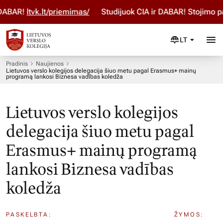
ABAR!
ltvk.lt/priemimas/
Studijuok ČIA ir DABAR! Stojimo par
LT
Pradinis
Naujienos
Lietuvos verslo kolegijos delegacija šiuo metu pagal Erasmus+ mainų
programą lankosi Biznesa vadības koledža
Lietuvos verslo kolegijos
delegacija šiuo metu pagal
Erasmus+ mainų programą
lankosi Biznesa vadības
koledža
PASKELBTA:
ŽYMOS: