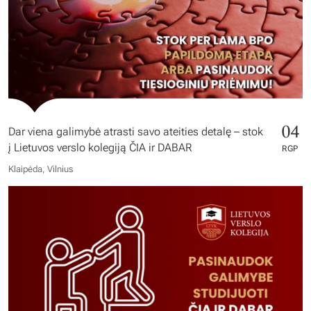
04
Dar viena galimybė atrasti savo ateities detalę – stok
į Lietuvos verslo kolegiją ČIA ir DABAR
RGP
Klaipėda, Vilnius