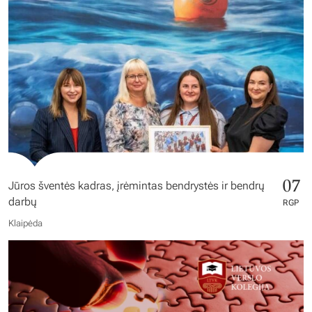
07
Jūros šventės kadras, įrėmintas bendrystės ir bendrų
darbų
RGP
Klaipėda