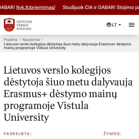
BAR!
ltvk.lt/priemimas/
Studijuok ČIA ir DABAR! Stojimo par
LT
Pradinis
Naujienos
Lietuvos verslo kolegijos dėstytoja šiuo metu dalyvauja Erasmus+ dėstymo
mainų programoje Vistula University
Lietuvos verslo kolegijos
dėstytoja šiuo metu dalyvauja
Erasmus+ dėstymo mainų
programoje Vistula
University
PASKELBTA:
ŽYMOS: