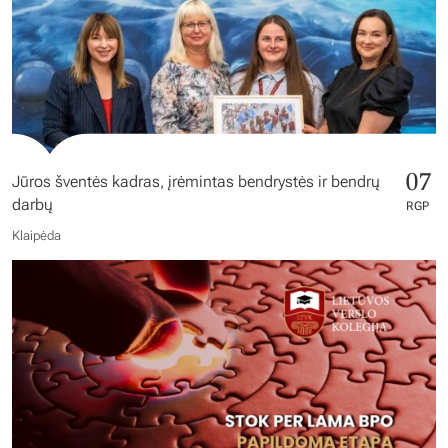
07
Jūros šventės kadras, įrėmintas bendrystės ir bendrų
darbų
RGP
Klaipėda