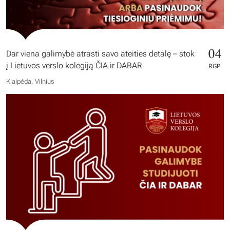
04
Dar viena galimybė atrasti savo ateities detalę – stok
į Lietuvos verslo kolegiją ČIA ir DABAR
RGP
Klaipėda, Vilnius