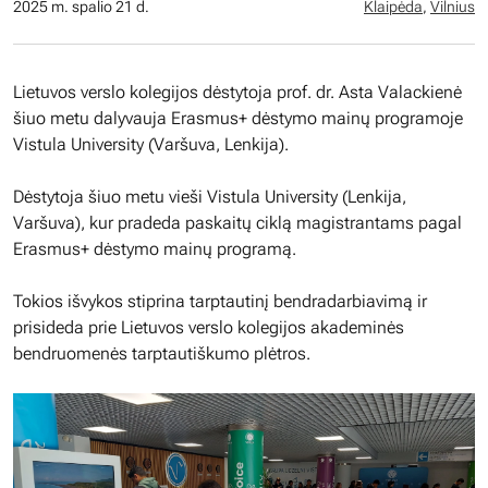
2025 m. spalio 21 d.
Klaipėda
,
Vilnius
Lietuvos verslo kolegijos dėstytoja prof. dr. Asta Valackienė
šiuo metu dalyvauja Erasmus+ dėstymo mainų programoje
Vistula University (Varšuva, Lenkija).
Dėstytoja šiuo metu vieši Vistula University (Lenkija,
Varšuva), kur pradeda paskaitų ciklą magistrantams pagal
Erasmus+ dėstymo mainų programą.
Tokios išvykos stiprina tarptautinį bendradarbiavimą ir
prisideda prie Lietuvos verslo kolegijos akademinės
bendruomenės tarptautiškumo plėtros.