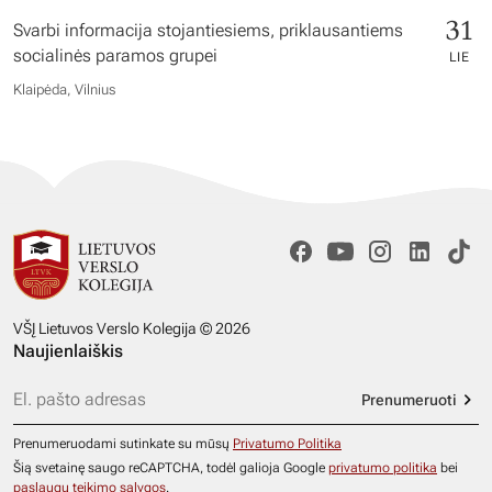
31
Svarbi informacija stojantiesiems, priklausantiems
socialinės paramos grupei
LIE
Klaipėda, Vilnius
VŠĮ Lietuvos Verslo Kolegija © 2026
Naujienlaiškis
Prenumeruoti
Prenumeruodami sutinkate su mūsų
Privatumo Politika
Šią svetainę saugo reCAPTCHA, todėl galioja Google
privatumo politika
bei
paslaugų teikimo sąlygos
.