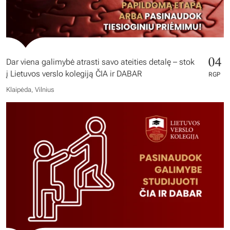
04
Dar viena galimybė atrasti savo ateities detalę – stok
į Lietuvos verslo kolegiją ČIA ir DABAR
RGP
Klaipėda, Vilnius