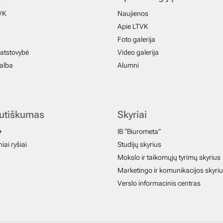
VK
Naujienos
Apie LTVK
Foto galerija
atstovybė
Video galerija
galba
Alumni
autiškumas
Skyriai
+
IB “Biurometa”
iai ryšiai
Studijų skyrius
Mokslo ir taikomųjų tyrimų skyrius
Marketingo ir komunikacijos skyri
Verslo informacinis centras