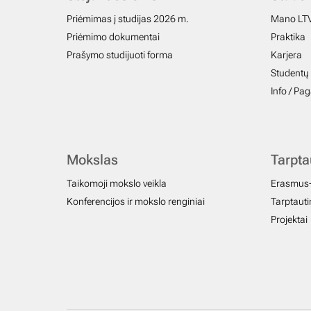
Priėmimas į studijas 2026 m.
Mano LT
Priėmimo dokumentai
Praktika
Prašymo studijuoti forma
Karjera
Studentų 
Info / Pa
Mokslas
Tarpt
Taikomoji mokslo veikla
Erasmus
Konferencijos ir mokslo renginiai
Tarptautin
Projektai