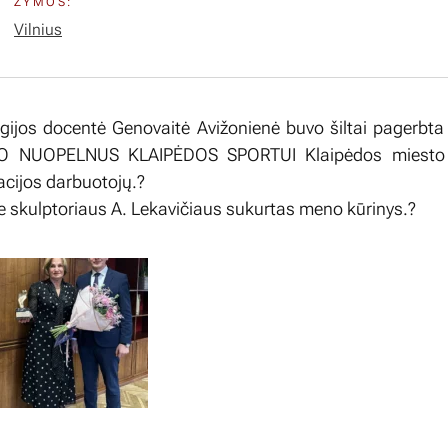
ŽYMOS:
Vilnius
egijos docentė Genovaitė Avižonienė buvo šiltai pagerbta 
O NUOPELNUS KLAIPĖDOS SPORTUI Klaipėdos miesto
acijos darbuotojų.?
skulptoriaus A. Lekavičiaus sukurtas meno kūrinys.?