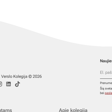
Naujie
s Verslo Kolegija © 2026
Prenume
Šią svet
bei
pasla
ntams
Apie kolegiją