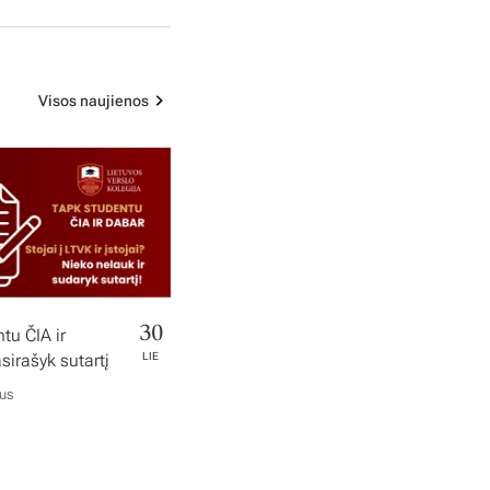
Visos naujienos
30
tu ČIA ir
irašyk sutartį
LIE
ius