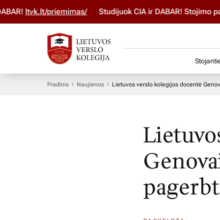
BAR!
ltvk.lt/priemimas/
Studijuok ČIA ir DABAR! Stojimo par
Stojanti
Pradinis
Naujienos
Lietuvos verslo kolegijos docentė Genova
Lietuvo
Genovai
pagerbt