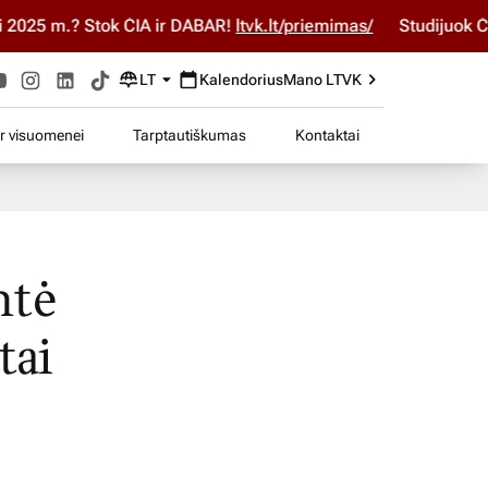
025 m.? Stok ČIA ir DABAR!
ltvk.lt/priemimas/
Studijuok ČIA 
LT
Kalendorius
Mano LTVK
ir visuomenei
Tarptautiškumas
Kontaktai
ntė
tai