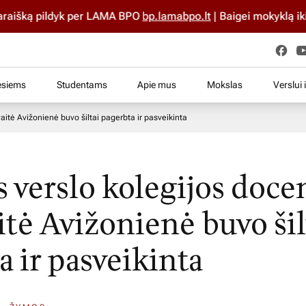
aišką pildyk per LAMA BPO
bp.lamabpo.lt
| Baigei mokyklą iki 2
esiems
Studentams
Apie mus
Mokslas
Verslui 
itė Avižonienė buvo šiltai pagerbta ir pasveikinta
s verslo kolegijos doce
tė Avižonienė buvo šil
a ir pasveikinta