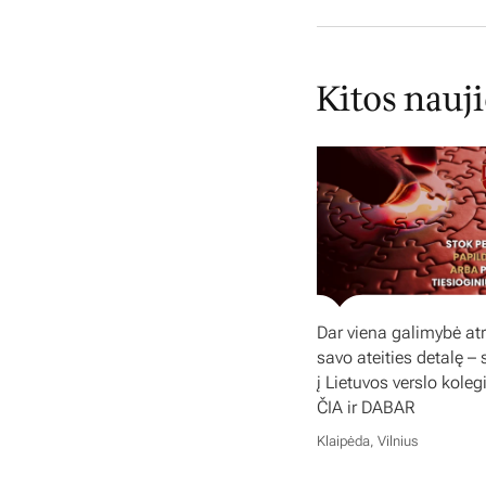
Kitos nauj
Dar viena galimybė atr
savo ateities detalę – 
į Lietuvos verslo koleg
ČIA ir DABAR
Klaipėda, Vilnius