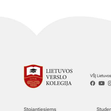
VŠĮ Lietuvo
Stojantiesiems
Stude