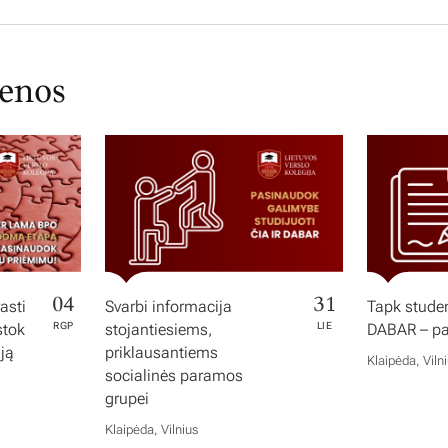
ienos
04
31
asti
Svarbi informacija
Tapk studen
stok
RGP
stojantiesiems,
LIE
DABAR – pas
iją
priklausantiems
Klaipėda, Viln
socialinės paramos
grupei
Klaipėda, Vilnius