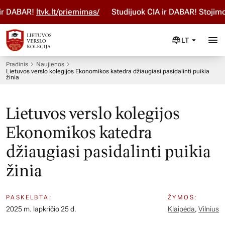
DABAR!
ltvk.lt/priemimas/
Studijuok ČIA ir DABAR! Stojimo p
LT
Pradinis
Naujienos
Lietuvos verslo kolegijos Ekonomikos katedra džiaugiasi pasidalinti puikia
žinia
Lietuvos verslo kolegijos
Ekonomikos katedra
džiaugiasi pasidalinti puikia
žinia
PASKELBTA:
ŽYMOS:
2025 m. lapkričio 25 d.
Klaipėda
,
Vilnius