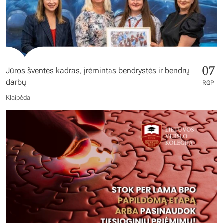
07
Jūros šventės kadras, įrėmintas bendrystės ir bendrų
darbų
RGP
Klaipėda