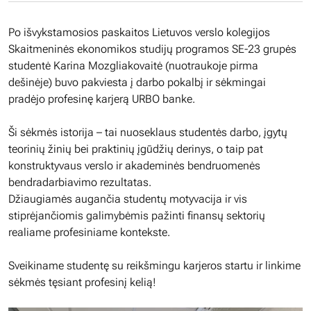
Po išvykstamosios paskaitos Lietuvos verslo kolegijos
Skaitmeninės ekonomikos studijų programos SE-23 grupės
studentė Karina Mozgliakovaitė (nuotraukoje pirma
dešinėje) buvo pakviesta į darbo pokalbį ir sėkmingai
pradėjo profesinę karjerą URBO banke.
Ši sėkmės istorija – tai nuoseklaus studentės darbo, įgytų
teorinių žinių bei praktinių įgūdžių derinys, o taip pat
konstruktyvaus verslo ir akademinės bendruomenės
bendradarbiavimo rezultatas.
Džiaugiamės augančia studentų motyvacija ir vis
stiprėjančiomis galimybėmis pažinti finansų sektorių
realiame profesiniame kontekste.
Sveikiname studentę su reikšmingu karjeros startu ir linkime
sėkmės tęsiant profesinį kelią!