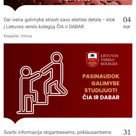
04
Dar viena galimybė atrasti savo ateities detalę – stok
į Lietuvos verslo kolegiją ČIA ir DABAR
RGP
Klaipėda, Vilnius
31
Svarbi informacija stojantiesiems, priklausantiems