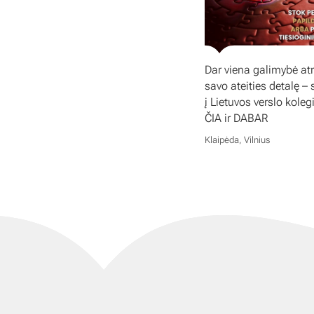
Dar viena galimybė atr
savo ateities detalę – 
į Lietuvos verslo koleg
ČIA ir DABAR
Klaipėda, Vilnius