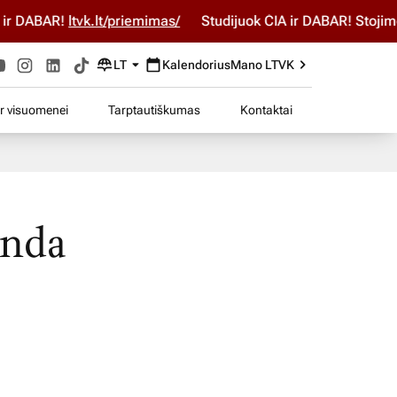
r DABAR!
ltvk.lt/priemimas/
Studijuok ČIA ir DABAR! Stojimo 
LT
Kalendorius
Mano LTVK
ir visuomenei
Tarptautiškumas
Kontaktai
anda