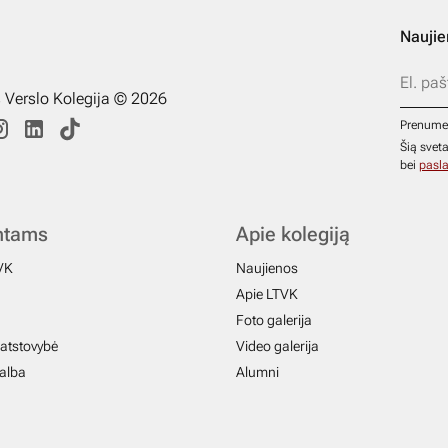
Naujie
s Verslo Kolegija © 2026
Prenume
Šią svet
bei
pasla
ntams
Apie kolegiją
VK
Naujienos
Apie LTVK
Foto galerija
atstovybė
Video galerija
galba
Alumni