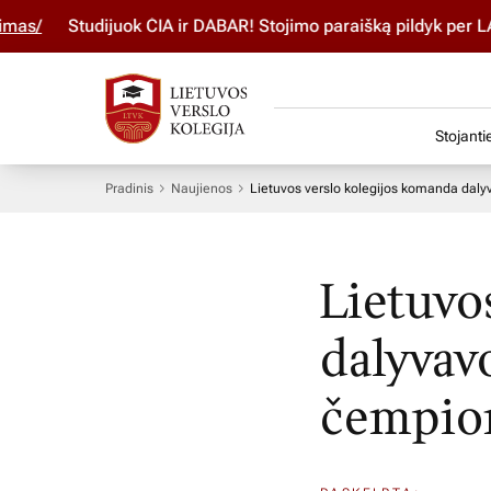
s/
Studijuok ČIA ir DABAR! Stojimo paraišką pildyk per LA
Stojanti
Pradinis
Naujienos
Lietuvos verslo kolegijos komanda dal
Lietuvo
dalyvav
čempio