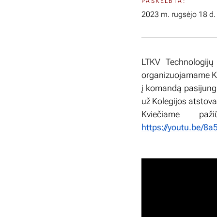
PASKELBTA:
2023 m. rugsėjo 18 d.
LTKV Technologijų
organizuojamame Kla
į komandą pasijungi
už Kolegijos atstova
Kviečiame paž
https://youtu.be/