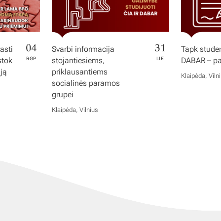
04
31
asti
Svarbi informacija
Tapk studen
stok
RGP
stojantiesiems,
LIE
DABAR – pas
iją
priklausantiems
Klaipėda, Viln
socialinės paramos
grupei
Klaipėda, Vilnius