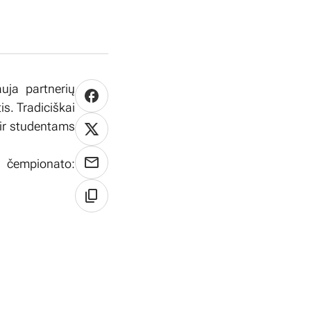
uja partnerių
s. Tradiciškai
 ir studentams
empionato: