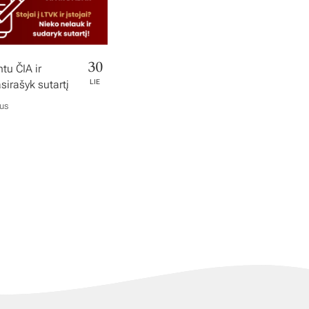
30
tu ČIA ir
irašyk sutartį
LIE
ius