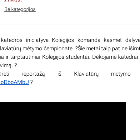
ŽYMOS:
Be kategorijos
 katedros iniciatyva Kolegijos komanda kasmet dalyva
viatūrų mėtymo čempionate. ?Šie metai taip pat ne išimti
a ir tarptautiniai Kolegijos studentai. Dėkojame katedrai
vimą. ?
iūrėti reportažą iš Klaviatūrų mėtymo č
8a5oDboAMbU
?