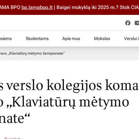
MA BPO
bp.lamabpo.lt
| Baigei mokyklą iki 2025 m.? Stok ČIA i
esiems
Studentams
Apie mus
Mokslas
Verslui 
yvavo „Klaviatūrų mėtymo čempionate“
s verslo kolegijos kom
o „Klaviatūrų mėtymo
nate“