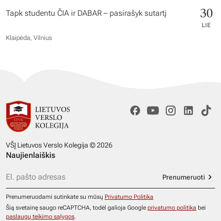
30
Tapk studentu ČIA ir DABAR – pasirašyk sutartį
LIE
Klaipėda, Vilnius
VŠĮ Lietuvos Verslo Kolegija © 2026
Naujienlaiškis
Prenumeruoti
Prenumeruodami sutinkate su mūsų
Privatumo Politika
Šią svetainę saugo reCAPTCHA, todėl galioja Google
privatumo politika
bei
paslaugų teikimo sąlygos
.