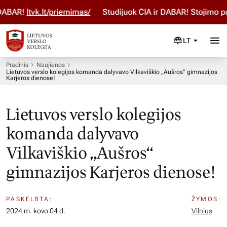
ABAR!
ltvk.lt/priemimas/
Studijuok ČIA ir DABAR! Stojimo pa
LT
Pradinis
Naujienos
Lietuvos verslo kolegijos komanda dalyvavo Vilkaviškio „Aušros“ gimnazijos
Karjeros dienose!
Lietuvos verslo kolegijos
komanda dalyvavo
Vilkaviškio „Aušros“
gimnazijos Karjeros dienose!
PASKELBTA:
ŽYMOS:
2024 m. kovo 04 d.
Vilnius