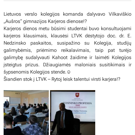
Lietuvos verslo kolegijos komanda dalyvavo Vilkaviškio
„Aušros“ gimnazijos Karjeros dienose!?
Karjeros dienos metu būsimi studentai buvo konsultuojami
karjeros klausimais, klausėsi LTVK dėstytojo doc. dr. E.
Nedzinsko paskaitos, susipažino su Kolegija, studijų
galimybėmis, priėmimo reikalavimais, taip pat turėjo
galimybę sudalyvauti Kahoot žaidime ir laimėti Kolegijos
įsteigtus prizus. Džiaugiamės maloniais susitikimais ir
šypsenomis Kolegijos stende.☺️
Šiandien stok į LTVK – Rytoj leisk talentui virsti karjera!?