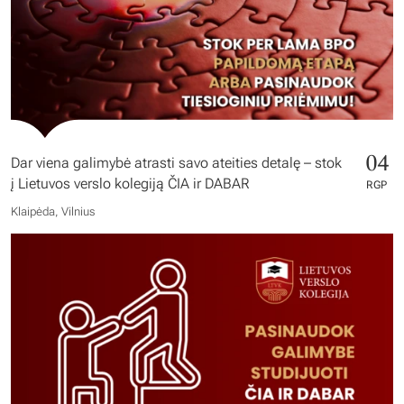
04
Dar viena galimybė atrasti savo ateities detalę – stok
į Lietuvos verslo kolegiją ČIA ir DABAR
RGP
Klaipėda, Vilnius