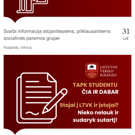
31
Svarbi informacija stojantiesiems, priklausantiems
socialinės paramos grupei
LIE
Klaipėda, Vilnius