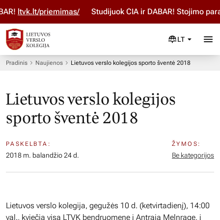
AR!
ltvk.lt/priemimas/
Studijuok ČIA ir DABAR! Stojimo parai
LT
Pradinis
Naujienos
Lietuvos verslo kolegijos sporto šventė 2018
Lietuvos verslo kolegijos
sporto šventė 2018
PASKELBTA:
ŽYMOS:
2018 m. balandžio 24 d.
Be kategorijos
Lietuvos verslo kolegija, gegužės 10 d. (ketvirtadienį), 14:00
val., kviečia visa LTVK bendruomenę į Antrąją Melnragę, į