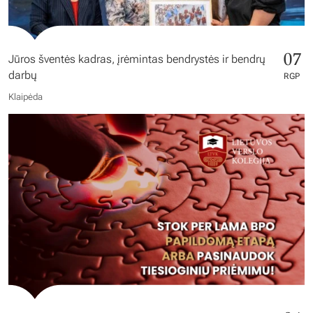
07
Jūros šventės kadras, įrėmintas bendrystės ir bendrų
darbų
RGP
Klaipėda