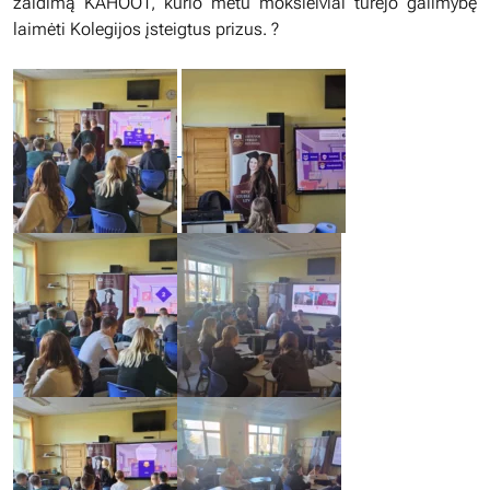
žaidimą KAHOOT, kurio metu moksleiviai turėjo galimybę
laimėti Kolegijos įsteigtus prizus. ?