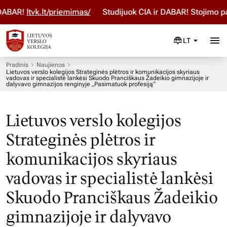
BAR!
ltvk.lt/priemimas/
Studijuok ČIA ir DABAR! Stojimo para
LT
Pradinis
Naujienos
Lietuvos verslo kolegijos Strateginės plėtros ir komunikacijos skyriaus
vadovas ir specialistė lankėsi Skuodo Pranciškaus Žadeikio gimnazijoje ir
dalyvavo gimnazijos renginyje „Pasimatuok profesiją“
Lietuvos verslo kolegijos
Strateginės plėtros ir
komunikacijos skyriaus
vadovas ir specialistė lankėsi
Skuodo Pranciškaus Žadeikio
gimnazijoje ir dalyvavo