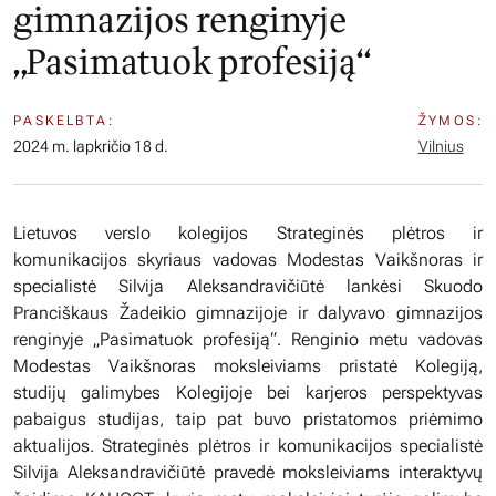
gimnazijos renginyje
„Pasimatuok profesiją“
PASKELBTA:
ŽYMOS:
2024 m. lapkričio 18 d.
Vilnius
Lietuvos verslo kolegijos Strateginės plėtros ir
komunikacijos skyriaus vadovas Modestas Vaikšnoras ir
specialistė Silvija Aleksandravičiūtė lankėsi Skuodo
Pranciškaus Žadeikio gimnazijoje ir dalyvavo gimnazijos
renginyje „Pasimatuok profesiją“. Renginio metu vadovas
Modestas Vaikšnoras moksleiviams pristatė Kolegiją,
studijų galimybes Kolegijoje bei karjeros perspektyvas
pabaigus studijas, taip pat buvo pristatomos priėmimo
aktualijos. Strateginės plėtros ir komunikacijos specialistė
Silvija Aleksandravičiūtė pravedė moksleiviams interaktyvų