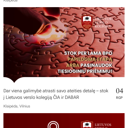
Klaipėda
04
Dar viena galimybė atrasti savo ateities detalę – stok
į Lietuvos verslo kolegiją ČIA ir DABAR
RGP
Klaipėda, Vilnius