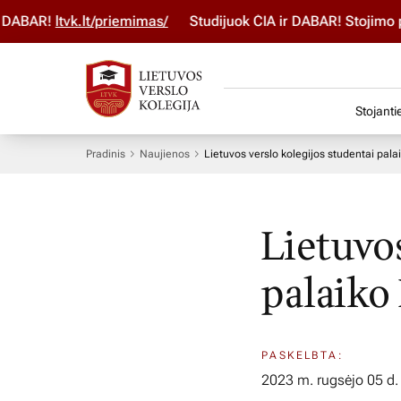
R!
ltvk.lt/priemimas/
Studijuok ČIA ir DABAR! Stojimo parai
Stojanti
Pradinis
Naujienos
Lietuvos verslo kolegijos studentai palai
Lietuvo
palaiko
PASKELBTA:
2023 m. rugsėjo 05 d.