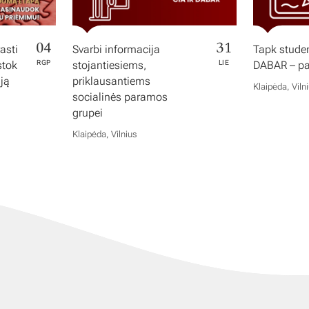
04
31
asti
Svarbi informacija
Tapk studen
stok
RGP
stojantiesiems,
LIE
DABAR – pas
iją
priklausantiems
Klaipėda, Viln
socialinės paramos
grupei
Klaipėda, Vilnius