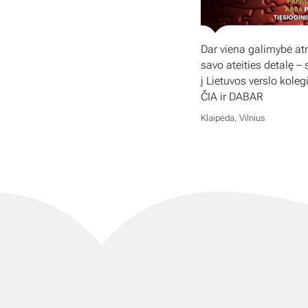
Dar viena galimybė atr
savo ateities detalę – 
į Lietuvos verslo koleg
ČIA ir DABAR
Klaipėda, Vilnius