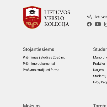
VŠĮ Lietuvo
Stojantiesiems
Stude
Priėmimas į studijas 2026 m.
Mano LT
Priėmimo dokumentai
Praktika
Prašymo studijuoti forma
Karjera
Studentų 
Info / Pa
Mokslas
Tarpt