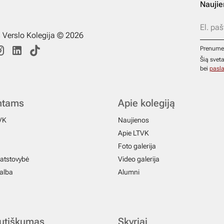
Naujie
s Verslo Kolegija © 2026
Prenume
Šią svet
bei
pasla
ntams
Apie kolegiją
VK
Naujienos
Apie LTVK
Foto galerija
atstovybė
Video galerija
galba
Alumni
autiškumas
Skyriai