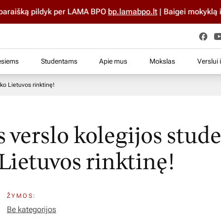
šką pildyk per LAMA BPO
bp.lamabpo.lt
| Baigei mokyklą iki 202
esiems
Studentams
Apie mus
Mokslas
Verslui 
ko Lietuvos rinktinę!
s verslo kolegijos stud
 Lietuvos rinktinę!
ŽYMOS:
Be kategorijos