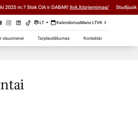
5 m.? Stok ČIA ir DABAR!
ltvk.lt/priemimas/
Studijuok ČIA ir
LT
Kalendorius
Mano LTVK
ir visuomenei
Tarptautiškumas
Kontaktai
entai