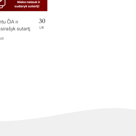
30
tu ČIA ir
irašyk sutartį
LIE
ius