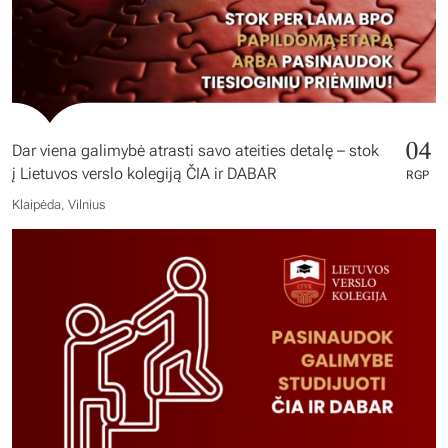
04
Dar viena galimybė atrasti savo ateities detalę – stok
į Lietuvos verslo kolegiją ČIA ir DABAR
RGP
Klaipėda, Vilnius