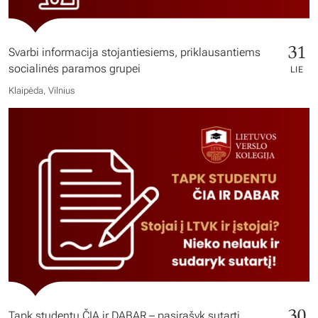
31
Svarbi informacija stojantiesiems, priklausantiems
socialinės paramos grupei
LIE
Klaipėda, Vilnius
30
Tapk studentu ČIA ir DABAR – pasirašyk sutartį