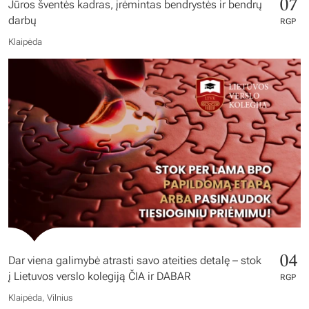
07
Jūros šventės kadras, įrėmintas bendrystės ir bendrų
darbų
RGP
Klaipėda
04
Dar viena galimybė atrasti savo ateities detalę – stok
į Lietuvos verslo kolegiją ČIA ir DABAR
RGP
Klaipėda, Vilnius