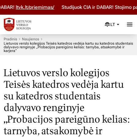
BAR!
ltvk.lt/priemimas/
Studijuok ČIA ir DABAR! Stojimo para
LT
Pradinis
Naujienos
Lietuvos verslo kolegijos Teisės katedros vedėja kartu su katedros studentais
dalyvavo renginyje „Probacijos pareigūno kelias: tarnyba, atsakomybė ir
karjera“
Lietuvos verslo kolegijos
Teisės katedros vedėja kartu
su katedros studentais
dalyvavo renginyje
„Probacijos pareigūno kelias:
tarnyba, atsakomybė ir