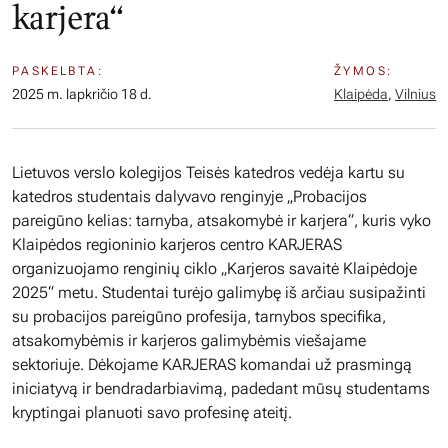
karjera“
PASKELBTA:
ŽYMOS:
2025 m. lapkričio 18 d.
Klaipėda
,
Vilnius
Lietuvos verslo kolegijos Teisės katedros vedėja kartu su
katedros studentais dalyvavo renginyje „Probacijos
pareigūno kelias: tarnyba, atsakomybė ir karjera“, kuris vyko
Klaipėdos regioninio karjeros centro KARJERAS
organizuojamo renginių ciklo „Karjeros savaitė Klaipėdoje
2025“ metu. Studentai turėjo galimybę iš arčiau susipažinti
su probacijos pareigūno profesija, tarnybos specifika,
atsakomybėmis ir karjeros galimybėmis viešajame
sektoriuje. Dėkojame KARJERAS komandai už prasmingą
iniciatyvą ir bendradarbiavimą, padedant mūsų studentams
kryptingai planuoti savo profesinę ateitį.