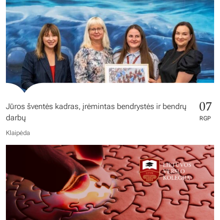
07
Jūros šventės kadras, įrėmintas bendrystės ir bendrų
darbų
RGP
Klaipėda