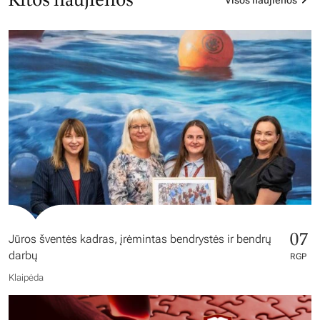
Kitos naujienos
Visos naujienos
07
Jūros šventės kadras, įrėmintas bendrystės ir bendrų
darbų
RGP
Klaipėda