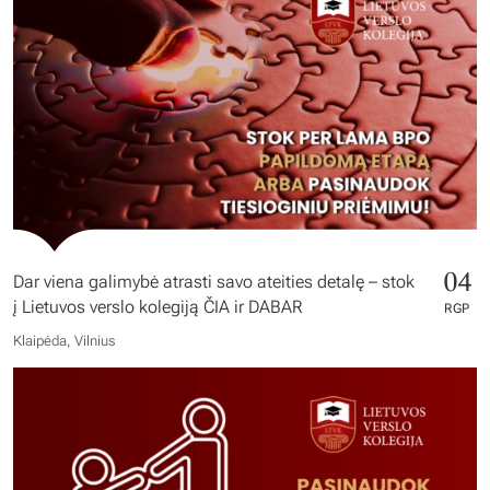
04
Dar viena galimybė atrasti savo ateities detalę – stok
į Lietuvos verslo kolegiją ČIA ir DABAR
RGP
Klaipėda, Vilnius