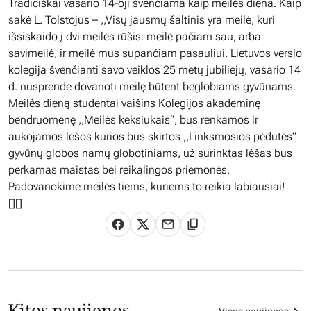
Tradiciškai vasario 14-oji švenčiama kaip meilės diena. Kaip
sakė L. Tolstojus – ,,Visų jausmų šaltinis yra meilė, kuri
išsiskaido į dvi meilės rūšis: meilė pačiam sau, arba
savimeilė, ir meilė mus supančiam pasauliui. Lietuvos verslo
kolegija švenčianti savo veiklos 25 metų jubiliejų, vasario 14
d. nusprendė dovanoti meilę būtent beglobiams gyvūnams.
Meilės dieną studentai vaišins Kolegijos akademinę
bendruomenę ,,Meilės keksiukais“, bus renkamos ir
aukojamos lėšos kurios bus skirtos ,,Linksmosios pėdutės“
gyvūnų globos namų globotiniams, už surinktas lėšas bus
perkamas maistas bei reikalingos priemonės.
Padovanokime meilės tiems, kuriems to reikia labiausiai!
[
][]