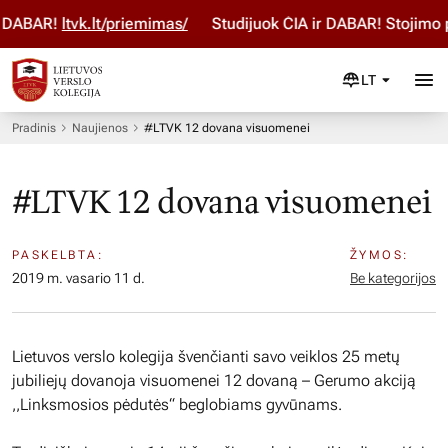
DABAR!
ltvk.lt/priemimas/
Studijuok ČIA ir DABAR! Stojimo p
LT
Pradinis
Naujienos
#LTVK 12 dovana visuomenei
#LTVK 12 dovana visuomenei
PASKELBTA:
ŽYMOS:
2019 m. vasario 11 d.
Be kategorijos
Lietuvos verslo kolegija švenčianti savo veiklos 25 metų
jubiliejų dovanoja visuomenei 12 dovaną – Gerumo akciją
,,Linksmosios pėdutės“ beglobiams gyvūnams.