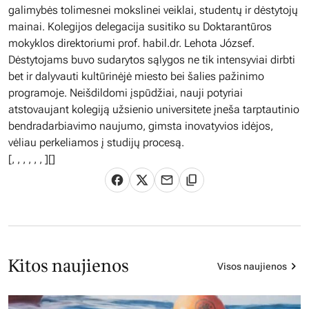
galimybės tolimesnei mokslinei veiklai, studentų ir dėstytojų
mainai. Kolegijos delegacija susitiko su Doktarantūros
mokyklos direktoriumi prof. habil.dr. Lehota József.
Dėstytojams buvo sudarytos sąlygos ne tik intensyviai dirbti
bet ir dalyvauti kultūrinėjė miesto bei šalies pažinimo
programoje. Neišdildomi įspūdžiai, nauji potyriai
atstovaujant kolegiją užsienio universitete įneša tarptautinio
bendradarbiavimo naujumo, gimsta inovatyvios idėjos,
vėliau perkeliamos į studijų procesą.
[
,
,
,
,
,
,
][]
Kitos naujienos
Visos naujienos