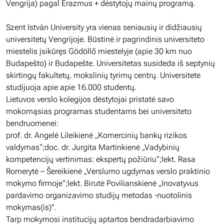
Vengrija) pagal Erazmus + dėstytojų mainų programą.
Szent István University yra vienas seniausių ir didžiausių
universitetų Vengrijoje. Būstinė ir pagrindinis universiteto
miestelis įsikūręs Gödöllő miestelyje (apie 30 km nuo
Budapešto) ir Budapešte. Universitetas susideda iš septynių
skirtingų fakultetų, mokslinių tyrimų centrų. Universitete
studijuoja apie apie 16.000 studentų.
Lietuvos verslo kolegijos dėstytojai pristatė savo
mokomąsias programas studentams bei universiteto
bendruomenei:
prof. dr. Angelė Lileikienė „Komercinių bankų rizikos
valdymas“;doc. dr. Jurgita Martinkienė „Vadybinių
kompetencijų vertinimas: ekspertų požiūriu“;lekt. Rasa
Romerytė – Šereikienė „Verslumo ugdymas verslo praktinio
mokymo firmoje“;lekt. Birutė Povilianskienė „Inovatyvus
pardavimo organizavimo studijų metodas -nuotolinis
mokymas(is)’’.
Tarp mokymosi institucijų aptartos bendradarbiavimo