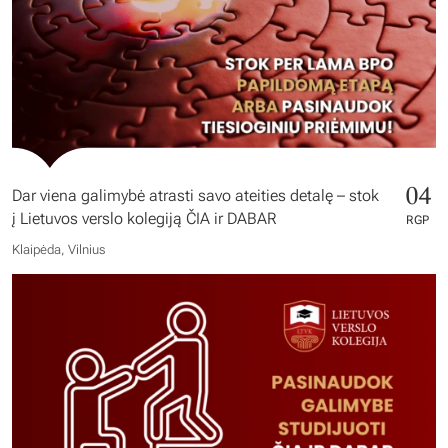
04
Dar viena galimybė atrasti savo ateities detalę – stok
į Lietuvos verslo kolegiją ČIA ir DABAR
RGP
Klaipėda, Vilnius