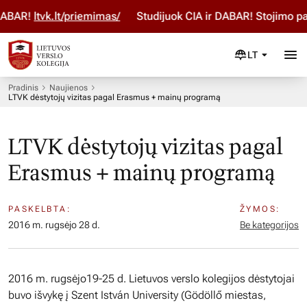
BAR!
ltvk.lt/priemimas/
Studijuok ČIA ir DABAR! Stojimo par
LT
Pradinis
Naujienos
LTVK dėstytojų vizitas pagal Erasmus + mainų programą
LTVK dėstytojų vizitas pagal
Erasmus + mainų programą
PASKELBTA:
ŽYMOS:
2016 m. rugsėjo 28 d.
Be kategorijos
2016 m. rugsėjo19-25 d. Lietuvos verslo kolegijos dėstytojai
buvo išvykę į Szent István University (Gödöllő miestas,