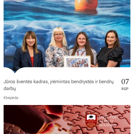
07
Jūros šventės kadras, įrėmintas bendrystės ir bendrų
darbų
RGP
Klaipėda