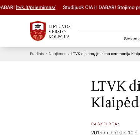
BAR!
ltvk.lt/priemimas/
Studijuok ČIA ir DABAR! Stojimo para
Stojanti
Pradinis
Naujienos
LTVK diplomų įteikimo ceremonija Klai
LTVK di
Klaipėd
PASKELBTA:
2019 m. birželio 10 d.