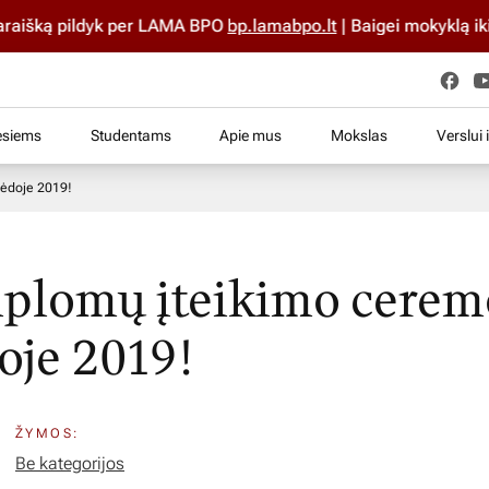
išką pildyk per LAMA BPO
bp.lamabpo.lt
| Baigei mokyklą iki 2
esiems
Studentams
Apie mus
Mokslas
Verslui 
pėdoje 2019!
plomų įteikimo cerem
oje 2019!
ŽYMOS:
Be kategorijos