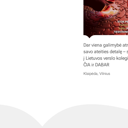
Dar viena galimybė atr
savo ateities detalę – 
į Lietuvos verslo koleg
ČIA ir DABAR
Klaipėda, Vilnius