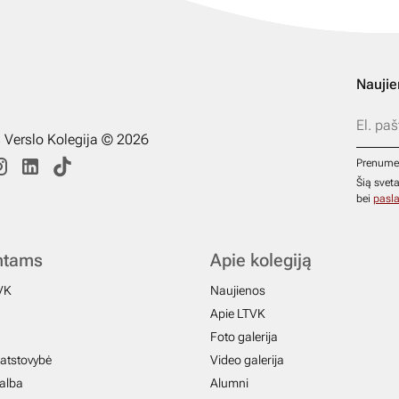
Naujie
s Verslo Kolegija © 2026
Prenume
Šią svet
bei
pasla
ntams
Apie kolegiją
VK
Naujienos
Apie LTVK
Foto galerija
atstovybė
Video galerija
galba
Alumni