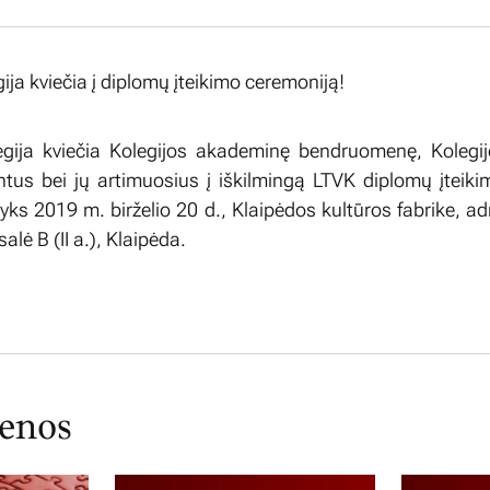
gija kviečia į diplomų įteikimo ceremoniją!
egija kviečia Kolegijos akademinę bendruomenę, Kolegij
ntus bei jų artimuosius į iškilmingą LTVK diplomų įteik
vyks 2019 m. birželio 20 d., Klaipėdos kultūros fabrike, a
lė B (II a.), Klaipėda.
ienos