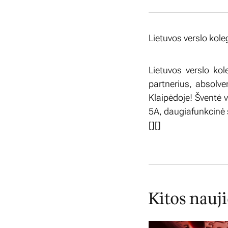
Lietuvos verslo kole
Lietuvos verslo kol
partnerius, absolve
Klaipėdoje! Šventė 
5A, daugiafunkcinė sa
[
][]
Kitos nauj