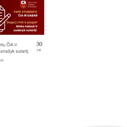
30
tu ČIA ir
irašyk sutartį
LIE
ius