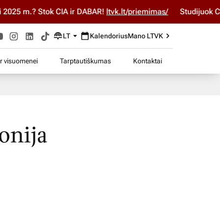
025 m.? Stok ČIA ir DABAR!
ltvk.lt/priemimas/
Studijuok ČIA 
LT
Kalendorius
Mano LTVK
ir visuomenei
Tarptautiškumas
Kontaktai
onija