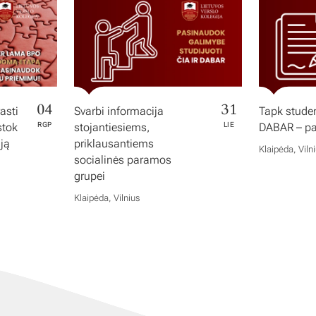
04
31
asti
Svarbi informacija
Tapk studen
stok
RGP
stojantiesiems,
LIE
DABAR – pas
iją
priklausantiems
Klaipėda, Viln
socialinės paramos
grupei
Klaipėda, Vilnius