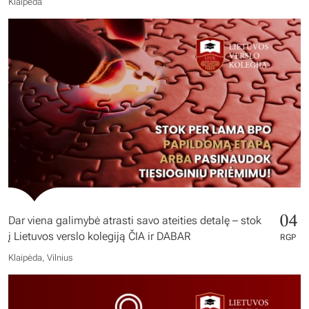
Klaipėda
04
Dar viena galimybė atrasti savo ateities detalę – stok
į Lietuvos verslo kolegiją ČIA ir DABAR
RGP
Klaipėda, Vilnius