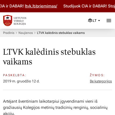
A ir DABAR!
ltvk.lt/priemimas/
Studijuok ČIA ir DABAR! Stoji
LT
Pradinis
Naujienos
LTVK kalėdinis stebuklas vaikams
LTVK kalėdinis stebuklas
vaikams
PASKELBTA:
ŽYMOS:
2019 m. gruodžio 12 d.
Be kategorijos
Artėjant šventiniam laikotarpiui įgyvendinami vieni iš
gražiausių Kolegijos metinių tradicinių renginių, socialinių
akcijų.