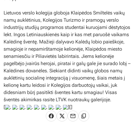
Lietuvos verslo kolegija globoja Klaipėdos Smiltelės vaikų
namų auklėtinius, Kolegijos Turizmo ir pramogų verslo
industrijų studijų programos studentai kuruojami dėstytojos
lekt. Ingos Letiniauskienės kaip ir kas met paruošė vaikams
Kalėdinę šventę. Mažieji dalyvavo Kalėdų lobio paieškoje,
smagioje ir nepamirštamoje kelionėje, Klaipėdos miesto
senamiesčiu ir Piliavietės labirintais. Jiems kelionėje
pagelbėjo įvairūs herojai, piratai ir galų gale jie surado lobį –
Kalėdines dovanėles. Siekiant didinti vaikų globos namų
auklėtinių socialinę integraciją į visuomenę, šiais metais į
kelionę kartu leidosi ir Kolegijos darbuotojų vaikai, juk
didesniam būrį pasitikti šventes kartu smagiau! Visas
šventės akimirkas rasite LTVK nuotraukų galerijoje.
[
,
,
,
,
,
,
,
,
][]