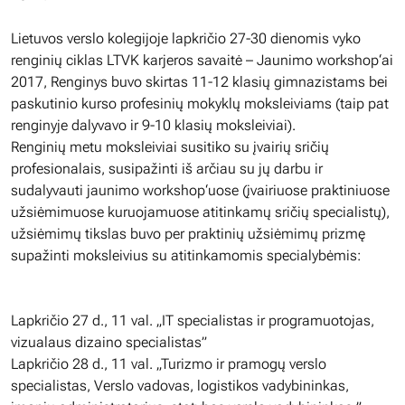
Lietuvos verslo kolegijoje lapkričio 27-30 dienomis vyko
renginių ciklas LTVK karjeros savaitė – Jaunimo workshop‘ai
2017, Renginys buvo skirtas 11-12 klasių gimnazistams bei
paskutinio kurso profesinių mokyklų moksleiviams (taip pat
renginyje dalyvavo ir 9-10 klasių moksleiviai).
Renginių metu moksleiviai susitiko su įvairių sričių
profesionalais, susipažinti iš arčiau su jų darbu ir
sudalyvauti jaunimo workshop‘uose (įvairiuose praktiniuose
užsiėmimuose kuruojamuose atitinkamų sričių specialistų),
užsiėmimų tikslas buvo per praktinių užsiėmimų prizmę
supažinti moksleivius su atitinkamomis specialybėmis:
Lapkričio 27 d., 11 val. „IT specialistas ir programuotojas,
vizualaus dizaino specialistas”
Lapkričio 28 d., 11 val. „Turizmo ir pramogų verslo
specialistas, Verslo vadovas, logistikos vadybininkas,