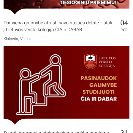
04
Dar viena galimybė atrasti savo ateities detalę – stok
į Lietuvos verslo kolegiją ČIA ir DABAR
RGP
Klaipėda, Vilnius
31
Svarbi informacija stojantiesiems, priklausantiems