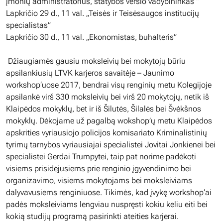
įmonių administratorius, statybos verslo vadybininkas ”
Lapkričio 29 d., 11 val. „Teisės ir Teisėsaugos institucijų
specialistas”
Lapkričio 30 d., 11 val. „Ekonomistas, buhalteris”
Džiaugiamės gausiu moksleivių bei mokytojų būriu
apsilankiusių LTVK karjeros savaitėje – Jaunimo
workshop‘uose 2017, bendrai visų renginių metu Kolegijoje
apsilankė virš 330 moksleivių bei virš 20 mokytojų, netik iš
Klaipėdos mokyklų, bet ir iš Šilutės, Šilalės bei Švėkšnos
mokyklų. Dėkojame už pagalbą wokshop’ų metu Klaipėdos
apskrities vyriausiojo policijos komisariato Kriminalistinių
tyrimų tarnybos vyriausiajai specialistei Jovitai Jonkienei bei
specialistei Gerdai Trumpytei, taip pat norime padėkoti
visiems prisidėjusiems prie renginio įgyvendinimo bei
organizavimo, visiems mokytojams bei moksleiviams
dalyvavusiems renginiuose. Tikimės, kad įvykę workshop‘ai
padės moksleiviams lengviau nuspręsti kokiu keliu eiti bei
kokią studijų programą pasirinkti ateities karjerai.