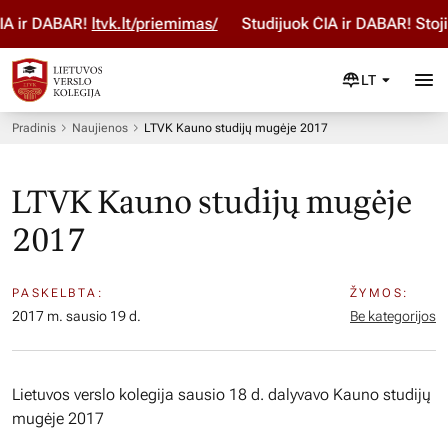
 ir DABAR!
ltvk.lt/priemimas/
Studijuok ČIA ir DABAR! Stoji
LT
Pradinis
Naujienos
LTVK Kauno studijų mugėje 2017
LTVK Kauno studijų mugėje
2017
PASKELBTA:
ŽYMOS:
2017 m. sausio 19 d.
Be kategorijos
Lietuvos verslo kolegija sausio 18 d. dalyvavo Kauno studijų
mugėje 2017