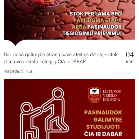
04
Dar viena galimybė atrasti savo ateities detalę – stok
į Lietuvos verslo kolegiją ČIA ir DABAR
RGP
Klaipėda, Vilnius