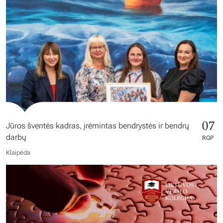
07
Jūros šventės kadras, įrėmintas bendrystės ir bendrų
darbų
RGP
Klaipėda