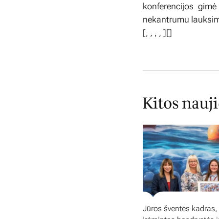
konferencijos gimė
nekantrumu lauksi
[
,
,
,
,
][]
Kitos nauj
Jūros šventės kadras,