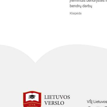
įrėmintas bendrystės i
bendrų darbų
Klaipėda
VŠĮ Lietuvo