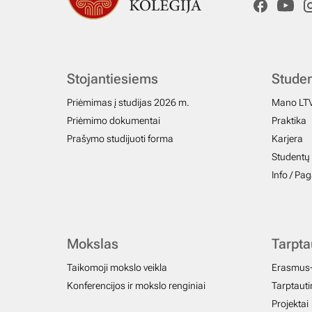
Stojantiesiems
Stude
Priėmimas į studijas 2026 m.
Mano LT
Priėmimo dokumentai
Praktika
Prašymo studijuoti forma
Karjera
Studentų 
Info / Pa
Mokslas
Tarpt
Taikomoji mokslo veikla
Erasmus
Konferencijos ir mokslo renginiai
Tarptautin
Projektai