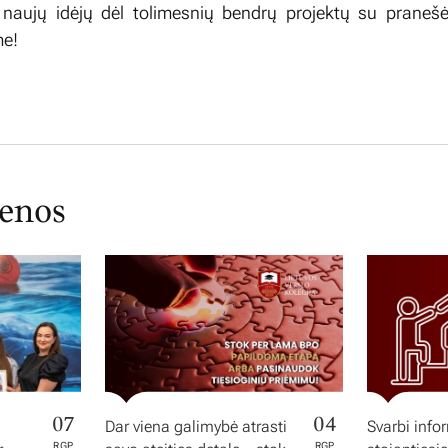
 naujų idėjų dėl tolimesnių bendrų projektų su pranešė
me!
ienos
07
04
Dar viena galimybė atrasti
Svarbi info
RGP
RGP