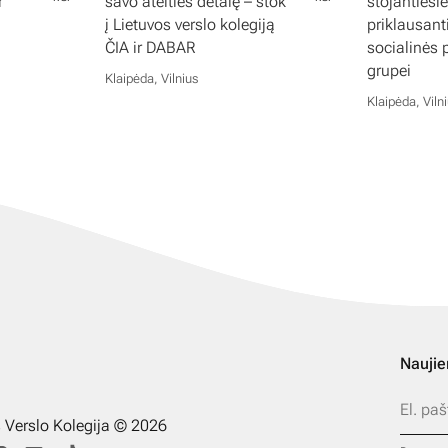
r
savo ateities detalę – stok
stojantiesi
į Lietuvos verslo kolegiją
priklausan
ČIA ir DABAR
socialinės
grupei
Klaipėda, Vilnius
Klaipėda, Viln
Naujie
s Verslo Kolegija © 2026