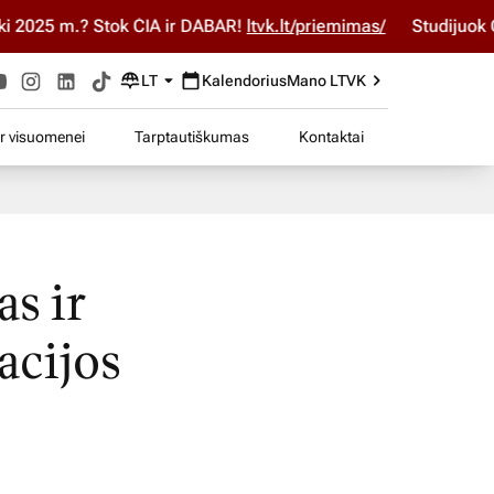
025 m.? Stok ČIA ir DABAR!
ltvk.lt/priemimas/
Studijuok ČIA 
LT
Kalendorius
Mano LTVK
ir visuomenei
Tarptautiškumas
Kontaktai
s ir
acijos