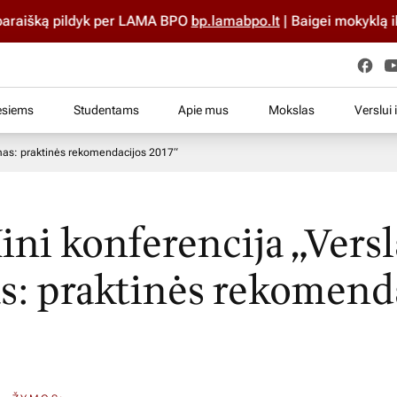
išką pildyk per LAMA BPO
bp.lamabpo.lt
| Baigei mokyklą iki 2
esiems
Studentams
Apie mus
Mokslas
Verslui 
zmas: praktinės rekomendacijos 2017“
ni konferencija „Versla
s: praktinės rekomend