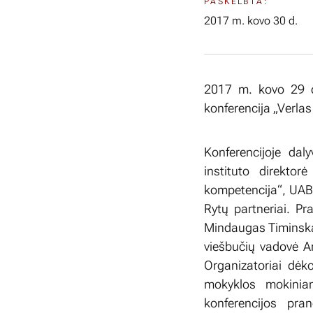
PASKELBTA:
2017 m. kovo 30 d.
2017 m. kovo 29 di
konferencija „Verlas
Konferencijoje dal
instituto direkto
kompetencija“, UAB
Rytų partneriai. P
Mindaugas Timinskas
viešbučių vadovė A
Organizatoriai dėk
mokyklos mokinia
konferencijos pra