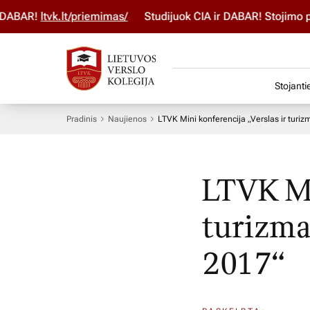
BAR!
ltvk.lt/priemimas/
Studijuok ČIA ir DABAR! Stojimo para
Stojanti
Pradinis
Naujienos
LTVK Mini konferencija „Verslas ir turi
LTVK Mi
turizma
2017“