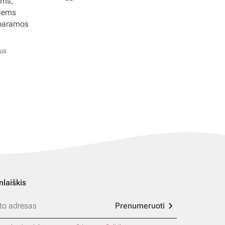
ems,
tiems
 paramos
ius
nlaiškis
Prenumeruoti