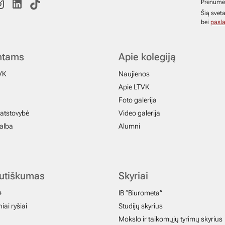
Prenume
Šią svet
bei
pasla
ntams
Apie kolegiją
VK
Naujienos
Apie LTVK
Foto galerija
atstovybė
Video galerija
galba
Alumni
autiškumas
Skyriai
+
IB “Biurometa”
iai ryšiai
Studijų skyrius
Mokslo ir taikomųjų tyrimų skyrius