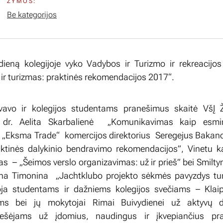
ŽYMOS:
Be kategorijos
eną kolegijoje vyko Vadybos ir Turizmo ir rekreacijos
 ir turizmas: praktinės rekomendacijos 2017“.
yvavo ir kolegijos studentams pranešimus skaitė VšĮ 
rė dr. Aelita Skarbalienė „Komunikavimas kaip esmi
 „Eksma Trade“ komercijos direktorius Seregejus Bakano
raktinės dalykinio bendravimo rekomendacijos”, Vinetu 
 – „Šeimos verslo organizavimas: už ir prieš” bei Smilty
na Timonina „Jachtklubo projekto sėkmės pavyzdys tur
oja studentams ir dažniems kolegijos svečiams – Klai
ms bei jų mokytojai Rimai Buivydienei už aktyvų d
nešėjams už įdomius, naudingus ir įkvepiančius pr