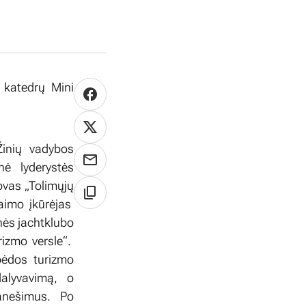
 katedrų Mini
Žinių vadybos
nė lyderystės
vas „Tolimųjų
kaimo įkūrėjas
nės jachtklubo
izmo versle“.
pėdos turizmo
alyvavimą, o
anešimus. Po