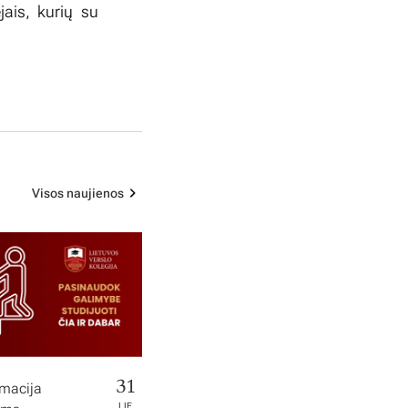
jais, kurių su
Visos naujienos
31
rmacija
LIE