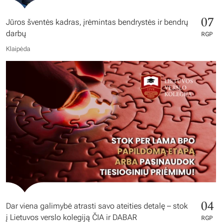
07
Jūros šventės kadras, įrėmintas bendrystės ir bendrų
darbų
RGP
Klaipėda
04
Dar viena galimybė atrasti savo ateities detalę – stok
į Lietuvos verslo kolegiją ČIA ir DABAR
RGP