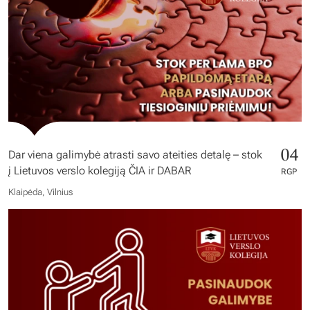
04
Dar viena galimybė atrasti savo ateities detalę – stok
į Lietuvos verslo kolegiją ČIA ir DABAR
RGP
Klaipėda, Vilnius