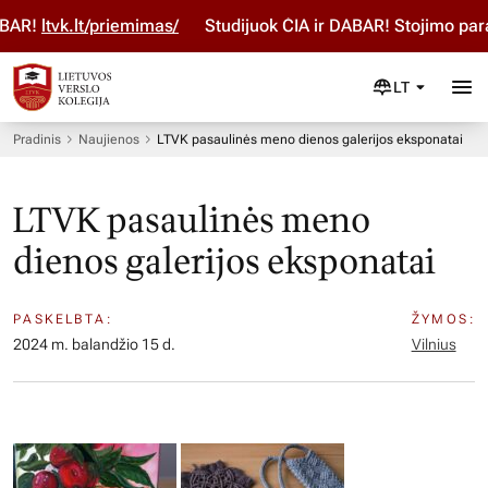
vk.lt/priemimas/
Studijuok ČIA ir DABAR! Stojimo paraišką 
LT
Pradinis
Naujienos
LTVK pasaulinės meno dienos galerijos eksponatai
LTVK pasaulinės meno
dienos galerijos eksponatai
PASKELBTA:
ŽYMOS:
2024 m. balandžio 15 d.
Vilnius