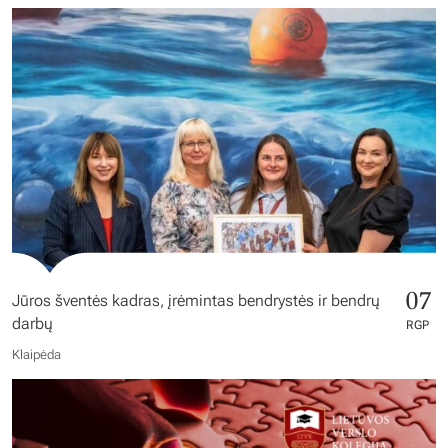
07
Jūros šventės kadras, įrėmintas bendrystės ir bendrų
darbų
RGP
Klaipėda